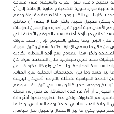
 تنظيم داعش شرق الفرات والسيطرة على مساحة
لبية موارد سورية النفطية والغازية بالإضافة إلى أن
عدد سكان ليس بالكبير وموارد اقتصادية مقبولة ودعم
 بشكل مقبول نسبيا، ولكن هذا لا يلغي أن مناطق
ع الأمني حيث أظهر تقرير أصدره مركز عمران للدراسات
 قسد تعاني من أزمة أمنية بسبب الفوضى الأمنية التي
لى الأرض، وبما يتعلق بالنموذج الإداري فقد حاولت
 خلال ما يسمى الإدارة الذاتية لشمال وشرق سورية،
منطقة ولكن هذا النموذج رسخ أزمة السيطرة الكردية
ه مليشيات قسد لفرض سيطرتها على المنطقة سواء كان
رات السياسية المعارضة لها – حتى ولو كانت كردية – من
 بين قسد وما بين المجتمعات المحلية شرق الفرات،
ن اللحظة السياسية متمثلة بالتوجه الأمريكي لهزيمة
ترسيخ وجودها ضمن كانتون سياسي شرق الفرات، ورغم
منية إلا أن أيٍّ من هذه المشاكل لم تصل إلى مرحلة
فسها مع التطورات، ولكن هذا التطويع بنظرة أكثر دقة
النهاية لاعب سياسي له مشروعه السياسي، وإذا ما
ر فهو يكون ما بين الانفصال والقبول بحل سياسي