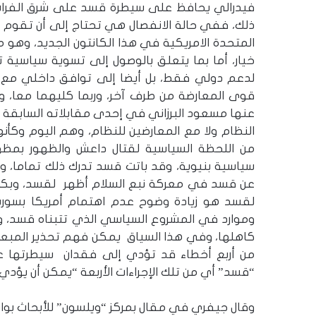
فيدرالي يحافظ على سيطرة قسد على شرق الفرات
ذلك، ففي حالة الانفصال هي تحتاج إلى أن تقوم أم
المتحدة الامريكية في هذا الكانتون الجديد، وهو م
خيار، أما بما يتعلق بالوصول إلى تسوية سياسية
لدعم دولي فقط، بل أيضا إلى توافق داخلي مع أ
قوى المعارضة من طرف آخر، وربما كليهما معا، وهو
عنها مسعود البرزاني في إحدى مقابلاته السابقة ح
النظام ولا مع المعارضين للنظام، وهم اليوم وكأ
من اللحظة السياسية لقتال داعش والظهور بمظه
سياسية بنيوية، وقد باتت قسد تدرك ذلك تماما،
عن قسد في معركة نبع السلام أظهر لقسد، وبكل و
لقسد هو زيادة وضوح عدم اهتمام أمريكا بسوري
وموارد في المشروع السياسي الذي تتبناه قسد، 
كاهلها، وفي هذا السياق يمكن فهم تحذير المبع
من أربع أخطاء قد تؤدي إلى فقدان سيطرتها عل
“قسد” أي من تلك الإجراءات الأربعة “يمكن أن يؤد
وقال جيفري في مقال بمركز “ويلسون” للأبحاث بواشن