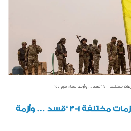
… وأزمة حصان طروادة”
فواعل سورية .. رقعة واحدة وأزمات مختلفة 1-3 “قسد … وأزمة