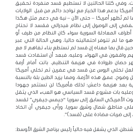
، وفي كلتا الحالتين لا تستطيع قسد منفردة تحقيق
ريكا بدعم هذا الخيار مع تواجد دائم من قبل الولايات
ا لم تُظهر أمريكا – حتى الآن – نية في دعم مثل هكذا
 تفضي إلى الوصول إلى نظام فيدرالي فقسد لا تحتاج
طراف المعادلة السورية سواء كان النظام من طرف أو
 ما لم تتوفر احتماليته حاليا، وهي الحالة التي عبر
ين قال بما معناه إن قسد لم تستطع بناء تفاهم لا مع
نهم واقفون في الهواء. وعليه، فبعد أن استفادت قسد
ر حصان طروادة في هزيمة التنظيم، باتت أمام أزمة
 ولعل تخلي الروس عن قسد في عفرين ثم تخلي أمريكا
ضوح، عمق هذه الأزمة، ومما يزيد الطين بلة بالنسبة
ة بعد هزيمة داعش؛ لذلك فأمريكا لن تستثمر جهودا
وعليه بات مشروع قسد السياسي هو العبء الذي يثقل
وث الأمريكي السابق إلى سوريا “جيمس جيفري” لقسد
ى مناطق شمال وشرق سوريا، ورأى جيفري أن اتخاذ
ي إلى ضربات مضادة على (قسد)”.
طن، الذي يشغل فيه حالياً رئيس برنامج الشرق الأوسط: