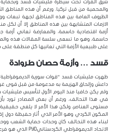
شرق الفرات تحت سيطرة مليشيات قسد وبحماية ال
والمحمية من قبل تركيا. ورغم أن هذه المناطق ال
الظروف العامة بين هذه المناطق لجهة تبعات وو
الازمات المتشابهة بين هذه المناطق إلا أن لكل
أزمة اقتصادية حاسمة، والمعارضة تعاني أزمة 
حاسمة، وهو ما تسعى سلسة المقالات هذه والمكون
على طبيعية الأزمة التي تعانيها كل منطقة على ح
قسد … وأزمة حصان طروادة
ظهرت مليشيات قسد “قوات سورية الديموقراطية” 
داعش وإلحاق الهزيمة به مدعومة من قبل قوى غربي
ولم يكن خافيا منذ اليوم الأول لتأسيس مليشيات
في هذا التحالف، ورغم أن بعض المصادر تورد بأ
مستوى العناصر، ولكن هذا الأمر لا يلغي حقيقي
المكون الكردي وهو الأمر الذي أثار حفيظة دول إق
لبناء هذه التحالف كان وحدات حماية الشعب ووح