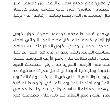
بع، وهي: قطع جميع شحنات النفط إلى دمشق، إعلان
لاستفتاء “الكارثي” الذي أجرته حكومة إقليم كردستان
 مع حزب “العمال الكردستاني الذي يعتبر جماعة “إرهابية” في تركيا،
عاني منها قسد لذلك دفعت ودعمت خطوة الحوار الكردي
أزمتها خاصة إذا ما كان مخرج الحوار النهائي إقصاء
دة دور المجلس الوطني الكردي القادر على بناء تفاهم
ياسية الحالية. ولكن، يبدو أن آفاق هذا الحوار لم تصل
عيسى لتلق بظلالها على واقع الأزمة السياسية لقسد،
قسد على الأراضي السورية حتى ولو استخدمت القوة
منفردة وحليفتها أمريكا لن تدخل معركة عسكرية ضد
 روسيا والنظام لا يعني في النهاية إلا نهاية المشروع
لمشروع امتدادا للمشروع الأمريكي، وتهديدا لمركزية
التعافي المبكر في شمال غرب سوريا –
 هذه المعادلة السياسية، والتي نتيجتها الدائمة هي
(الشباب – المرأة) المقومات والدور
صن الزيتون ونبع السلام خير دليل على مصداقية هذه