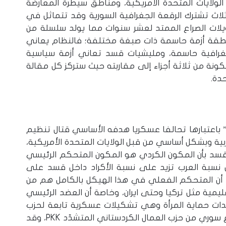
ولايات المتحدة الامريكية، ومناطق سيطرة المعارضة
ثلاث تشترك الرقعة الجغرافية السورية وقد تتماثل في
يلات الصراع الممتد لعشر سنوات مما يولد سلسلة من
 منطقة أزمة حاسمة ذات صبغة مختلفة؛ فالنظام يعاني
جغرافية حاسمة، ومليشيات قسد تعاني أزمة سياسية
ة من ثلاثة أجزاء إلى مقاربته حيث ستركز كل مقالة
دة.
باعتبارها تحالفا عسكريا هدفه الأساسي قتال تنظيم
ة وبشكل أساسي من قبل الولايات المتحدة الأمريكية،
 قسد بأن المكون الكردي هو المكون المتحكم الرئيسي
ن نسبة العرب تزيد على نسبة الأكراد داخل قسد على
ة أن المتحكم الفعلي في هذا الهيكل بالكامل هم من
ليمية مثل تركيا وحتى ايران، وخاصة أن العضد الرئيسي
دات حماية المرأة وهي تشكيلات عسكرية تابعة لحزب
الاتحاد الديموقراطي الكردستانيPYD الذي هو فرع سوري من حزب العمال الكردستاني المتشدّد PKK، وقد