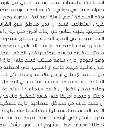
استطاعت مليشيات قسد وبدعم غربي من هزيمة
جغرافية تساوي حوالي ثلث مساحة سورية متضمنة غا
هذه المنطقة تضم السلة الغذائية السورية. ومع 
غربي استطاعت قسد أن تدير مناطق شرق الفرات
سيطرتها بقيت تعاني من أزمات أخرى مثل تردي الوض
الاستراتيجية في الفترة الحالية أن مناطق سيطرة
تعيشها هذه المنطقة، وتعدد الفواعل الموجودة ع
مليشيات قسد تجسيد نموذجها في الحكم المحلي من
وهو نموذج إداري ساعد مليشيا قسد على إدارة ال
على غالبية عربية، خاصة أن السبيل الذي اختطت
من التجنيد الإجباري أو من ملاحقة وإقصاء كل التيا
الساحة السياسية قد سبب مشكلة في التعامل ما
وعليه يمكن القول: إن قسد استطاعت الاستفادة م
داعش واعتماد أمريكا على قسد لتحقيق ذلك في 
أن قسد عانت من مشاكل اقتصادية إدارية عسكرية ا
الأزمة الحاسمة بالنسبة لها حيث استطاعت تطويع ن
يظهر بشكل جلي أزمة سياسية بنيوية، فقسد في 
حاولنا توصيف هذا المشروع السياسي بشكل مختص