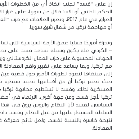
إن على “قسد” تجنب اتخاذ أي من الخطوات الأر
الحكم الذاتي أو الاستقلال عن سوريا، على غرار ا
العراق في عام 2017، وتعزيز العلاقات
أو مهاجمة تركيا من شمال شرق سوريا.
وتدرك أمريكا فعليا عمق الأزمة السياسية التي ت
– الكردي عله يكون وسيلة تساعد قسد على تجاوز 
الجهات المحسوبة على حزب العمال الكردستاني وزيا
مع تركيا، وبما يساعد على تغيير واقع المعادلة الس
إلى مبتغاها لتعود تطورات الأمور حول قضية عين 
حيث تعتبر تركيا أن من أهدافها تحييد سيطرة 
العسكرية لذلك، وقسد لا تستطيع مجابهة تركيا 
تركيا لأجل قسد. ومن جهة أخرى، الارتماء في أحضان
السياسي لقسد لأن النظام والروس يرون في هذا ا
السلطة المسيطر عليها من قبل النظام وقسد داخل
نتيجة خاسرة بالنسبة لقسد، ولعل نتائج معركة غ
المعادلة.