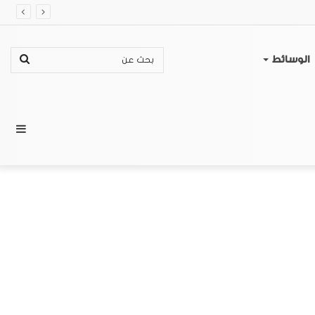
بحث
الوسائط
عن
إضا
عمو
جان