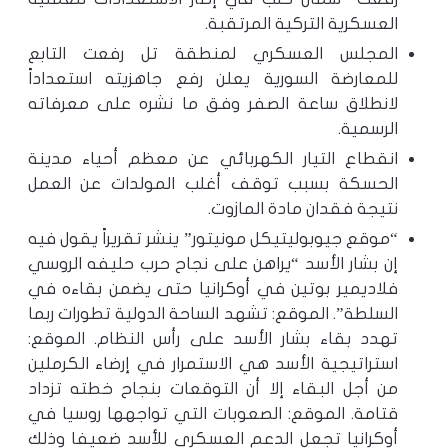
العسكرية التركية المرتقبة.
المجلس العسكري لمنطقة تل رفعت التابع
للمعارضة السورية يعلن رفع جاهزيته استعداداً
لانطلاق ساعة الصفر وفق ما نشره على معرفاته
الرسمية.
انقطاع التيار الكهربائي عن معظم أحياء مدينة
الحسكة بسبب توقف أغلب المولدات عن العمل
نتيجة فقدان مادة المازوت.
“موقع جيوبوليتيكل مونيتور” ينشر تقريراً يقول فيه
إن بشار الأسد “يراهن على نجاح حرب حليفه الروسي
فلاديمير بوتين في أوكرانيا حتى يضمن بقاءه في
السلطة”. الموقع: تشهد الساحة الدولية تطورات ربما
تهدد بقاء بشار الأسد على رأس النظام. الموقع:
استراتيجية الأسد هي الاستمرار في إرضاء الكرملين
من أجل البقاء إلا أن التوقعات بنجاح خطته تزداد
قتامة. الموقع: الصعوبات التي تواجهها روسيا في
أوكرانيا تجعل الدعم العسكري للأسد ضعيفا وذلك