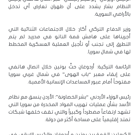
النظام بشار يشدد على أن طهران تعارض أي تدخل
بالأراضي السورية.
وزير الدفاع التركي أكار: خلال الاجتماعات الثنائية التي
أجريناها على هامش قمة الناتو في مدريد لم يتم
التطرق إلى تجنب أو تأجيل العملية العسكرية المخطط
لها في شمال سوريا.
الرئاسة التركية: أردوغان حثَّ بوتين خلال اتصال هاتفي
على إبقاء معبر “باب الهوى” في شمال غربي سوريا
مفتوحاً أمام عبور المساعدات الإنسانية الأممية.
رئيس الوزراء الأردني “بشر الخصاونة”: الأردن ينسق مع نظام
الأسد بشأن عمليات تهريب المواد المخدرة من سوريا التي
تشهد ارتفاعاً مضطرداً وكبيراً والتي تقف خلفها شبكات
تمتد إقليمياً على مساحة أكثر من دولة.
الكرملين: القمة بين بوتين و أردوغان والرئيس الإيراني في