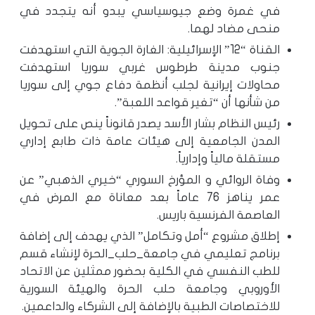
في غمرة وضع جيوسياسي يبدو أنه يتجدد في
منحى مضاد لهما.
القناة “12” الإسرائيلية: الغارة الجوية التي استهدفت
جنوب مدينة طرطوس غربي سوريا استهدفت
محاولات إيرانية لجلب أنظمة دفاع جوي إلى سوريا
من شأنها أن “تغير قواعد اللعبة”.
رئيس النظام بشار الأسد يصدر قانوناً ينص على تحويل
المدن الجامعية إلى هيئات عامة ذات طابع إداري
مستقلة مالياً وإدارياً.
وفاة الروائي و المؤرخ السوري “خيري الذهبي” عن
عمر يناهز 76 عاماً بعد معاناة مع المرض في
العاصمة الفرنسية باريس.
إطلاق مشروع “أمل وتكامل” الذي يهدف إلى إضافة
برنامج تعليمي في جامعة_حلب_الحرة لإنشاء قسم
للطب النفسي في الكلية بحضور ممثلين عن الاتحاد
الأوروبي وجامعة حلب الحرة والهيئة السورية
للاختصاصات الطبية بالإضافة إلى الشركاء والداعمين.