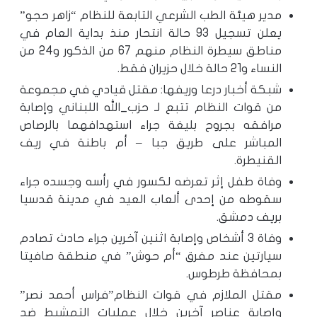
مدير هيئة الطب الشرعي التابعة للنظام “زاهر حجو”
يعلن تسجيل 93 حالة انتحار منذ بداية العام في
مناطق سيطرة النظام منهم 67 من الذكور و24 من
النساء و21 حالة خلال حزيران فقط.
شبكة أخبار درعا وريفها: مقتل قيادي في مجموعة
من قوات النظام تتبع لـ حزب_الله اللبناني وإصابة
مرافقه بجروح بليغة جراء استهدافهما بالرصاص
المباشر على طريق جبا – أم باطنة في ريف
القنيطرة.
وفاة طفل إثر تعرضه لكسور في رأسه وجسده جراء
سقوطه من إحدى ألعاب العيد في مدينة قدسيا
بريف دمشق.
وفاة 3 أشخاص وإصابة اثنين آخرين جراء حادث تصادم
سيارتين عند مفرق “أم حوش” في منطقة صافيتا
بمحافظة طرطوس.
مقتل الملازم في قوات النظام”فراس أحمد نصر”
وإصابة عناصر آخرين خلال عمليات التمشيط ضد