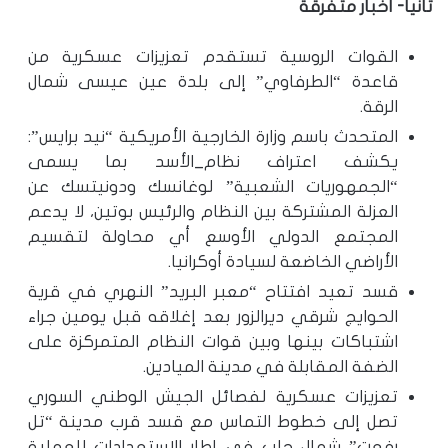
ثانيا- أخبار متفرقة
القوات الروسية تستقدم تعزيزات عسكرية من
قاعدة “الطرفاوي” إلى بلدة عين عيسى شمال
الرقة.
المتحدث باسم وزارة الخارجية الأمريكية “نيد برايس”:
يكشف اعتراف نظام_الأسد بما يسمى
“الجمهوريات الشعبية” لوغانسك ودونيتسك عن
العزلة المشتركة بين النظام والرئيس بوتين، لا يدعم
المجتمع الدولي الأوسع أي محاولة لتقسيم
الأراضي الخاضعة لسيادة أوكرانيا.
قسد تعيد افتتاح “معبر البريد” النهري في قرية
الحوايج شرقي ديرالزور بعد إغلاقه قبل يومين جراء
اشتباكات بينها وبين قوات النظام المتمركزة على
الضفة المقابلة في مدينة الميادين.
تعزيزات عسكرية لفصائل الجيش الوطني السوري
تصل إلى خطوط التماس مع قسد قرب مدينة “تل
رفعت” شمال حلب في إطار الاستعدادات للعملية