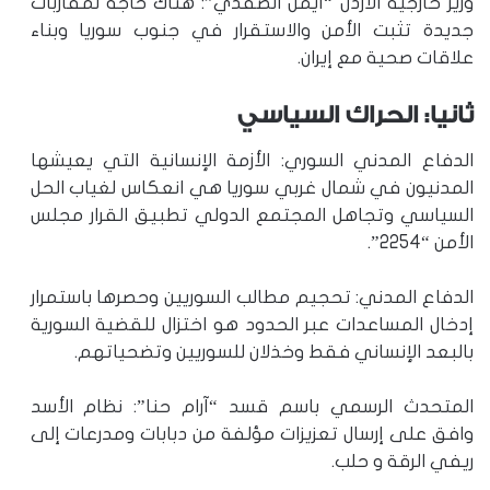
وزير خارجية الأردن “أيمن الصفدي”: هناك حاجة لمقاربات
جديدة تثبت الأمن والاستقرار في جنوب سوريا وبناء
علاقات صحية مع إيران.
ثانيا: الحراك السياسي
الدفاع المدني السوري: الأزمة الإنسانية التي يعيشها
المدنيون في شمال غربي سوريا هي انعكاس لغياب الحل
السياسي وتجاهل المجتمع الدولي تطبيق القرار مجلس
الأمن “2254”.
الدفاع المدني: تحجيم مطالب السوريين وحصرها باستمرار
إدخال المساعدات عبر الحدود هو اختزال للقضية السورية
بالبعد الإنساني فقط وخذلان للسوريين وتضحياتهم.
المتحدث الرسمي باسم قسد “آرام حنا”: نظام الأسد
وافق على إرسال تعزيزات مؤلفة من دبابات ومدرعات إلى
ريفي الرقة و حلب.