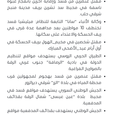
مقتل عنصرين من قسد وإصابة آخرين بانفجار عبوة
ناسفة في محيط سد تشرين بريف مدينة منبج
شرقي حلب.
وكالة الأنباء “سانا” التابعة للنظام: ميليشيا قسد
تختطف 10 مواطنين بعد مداهمة عدة قرى في
ريف الحسكة والاعتداء على سكانها.
مقتل شخصين في مخيم_الهول بريف الحسكة في
أول أيام عيد_الأضحى المبارك.
الطيران الحربي الروسي يستهدف مواقع لتنظيم
الدولة في بادية “الرصافة” جنوب غربي الرقة
بالصواريخ الفراغية.
مقتل عنصرين من قسد بهجوم لمجهولين قرب
محطة المياه في بلدة “الزر” شرقي ديرالزور.
الجيش الوطني السوري يستهدف مواقع قسد في
محيط بلدة “عين عيسى” شمال الرقة بقذائف
المدفعية.
الجيش الوطني يستهدف بقذائف المدفعية مواقع