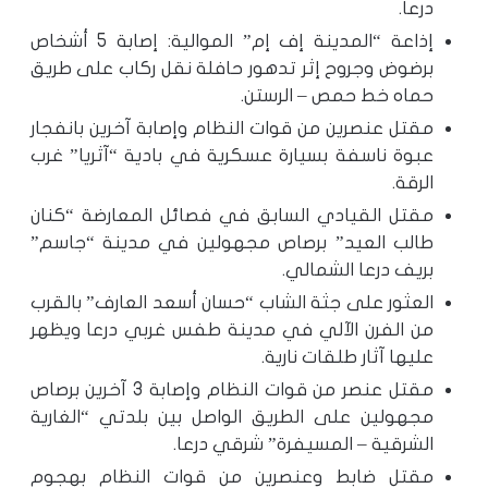
درعا.
إذاعة “المدينة إف إم” الموالية: إصابة 5 أشخاص
برضوض وجروح إثر تدهور حافلة نقل ركاب على طريق
حماه خط حمص – الرستن.
مقتل عنصرين من قوات النظام وإصابة آخرين بانفجار
عبوة ناسفة بسيارة عسكرية في بادية “آثريا” غرب
الرقة.
مقتل القيادي السابق في فصائل المعارضة “كنان
طالب العيد” برصاص مجهولين في مدينة “جاسم”
بريف درعا الشمالي.
العثور على جثة الشاب “حسان أسعد العارف” بالقرب
من الفرن الآلي في مدينة طفس غربي درعا ويظهر
عليها آثار طلقات نارية.
مقتل عنصر من قوات النظام وإصابة 3 آخرين برصاص
مجهولين على الطريق الواصل بين بلدتي “الغارية
الشرقية – المسيفرة” شرقي درعا.
مقتل ضابط وعنصرين من قوات النظام بهجوم