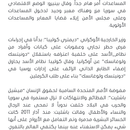
المساعدات أمر هام جداً. وقال بينيرو: الوضع الاقتصادي
في سوريا مزر وهناك معبر وحيد لدخول المساعدات
وعلى مجلس الأمن إيلاء قضايا المعابر والمساعدات
الأولوية.
وزير الخارجية الأوكراني “ديمتري كوليبا”: بدأنا في إجراءات
فرض حظر تجاري وعقوبات على كيانات وأفراد من
نظام_الأسد على خلفية اعترافه باستقلال “دونيتسك
ولوغانسك” عن أوكرانيا. وقال كوليبا: نظام الأسد يحاول
إضفاء الطابع الذاتي الزائف على إدارات روسيا في
“دونيتسك ولوغانسك” بناء على طلب الكرملين.
مفوضة الأمم المتحدة السامية لحقوق الإنسان “ميشيل
باشليت”: الفظائع والانتهاكات لا تزال مستمرة في سوريا
والحرب في البلاد خلفت ندوباً لا تمحى عند الرجال
والنساء والأطفال. وقالت باشليت: منذ آذار 2011 كانت
الخسائر البشرية مدمرة وتم التعامل مع الأرواح على أنها
شيء يمكن الاستغناء عنه بينما يكتفي العالم بالتفرج،