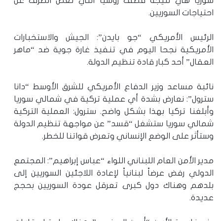
سوريا هي نتيجة قصف روسيا التي تغض الطرف عن
احتياجات السوريين.
الرئيس الأمريكي “جو بايدن”: الجيش والاستخبارات
الأمريكية نجحا اليوم في تنفيذ غارة جوية ضد “ماهر
العقال” أحد كبار قادة تنظيم الدولة.
نائبة مساعد وزير الدفاع الأمريكي للشرق الأوسط “دانا
سترول”: نعارض بشدة أي عملية تركية في شمالي سوريا
وأبلغنا تركيا بهذا بشكل واضح. سترول: العملية التركية
شمالي سوريا ستشغل “قسد” عن مواجهة تنظيم الدولة
وستأثر على الوضع الإنساني وتعرض قواتنا للخطر.
مدير الأمن العام اللبناني اللواء “عباس إبراهيم”: المجتمع
الدولي رفض عرضاً لبنانياً لإعادة اللاجئين السوريين إلى
بلدهم وهناك دول كبرى تعرقل عودة السوريين بحجج
عديدة.