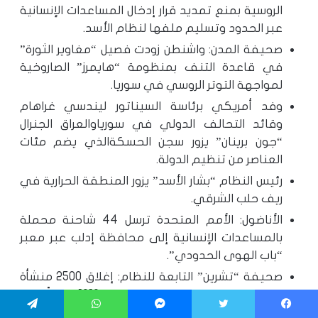
الروسية بمنع تمديد قرار إدخال المساعدات الإنسانية
عبر الحدود وتسليم ملفها لنظام الأسد.
صحيفة المدن: واشنطن زودت فصيل “مغاوير الثورة”
في قاعدة التنف بمنظومة “هايمرز” الصاروخية
لمواجهة التوتر الروسي في سوريا.
وفد أمريكي برئاسة السيناتور ليندسي غراهام
وقائد التحالف الدولي في سورياوالعراق الجنرال
“جون برينان” يزور سجن الحسكةالذي يضم مئات
العناصر من تنظيم الدولة.
رئيس النظام “بشار الأسد” يزور المنطقة الحرارية في
ريف حلب الشرقي.
الأناضول: الأمم المتحدة ترسل 44 شاحنة محملة
بالمساعدات الإنسانية إلى محافظة إدلب عبر معبر
“باب الهوى الحدودي”.
صحيفة “تشرين” التابعة للنظام: إغلاق 2500 منشأة
تجارية وخدمية وصناعية وإحالة 1212 تاجراً إلى
القضاء بسبب “مخالفة القوانين”.
يسبوك
تويتر
ماسنجر
واتساب
تيلقرام