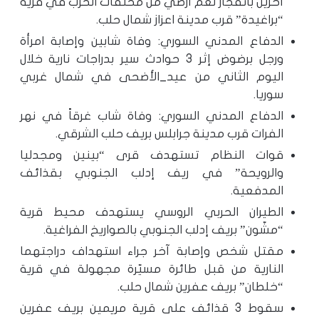
آخرين بانفجار لغم أرضي من مخلفات الحرب في قرية
“براغيدة” قرب مدينة اعزاز شمال حلب.
الدفاع المدني السوري: وفاة شابين وإصابة امرأة
ورجل برضوض إثر 3 حوادث سير بدراجات نارية خلال
اليوم الثاني من عيد_الأضحى في شمال غربي
سوريا.
الدفاع المدني السوري: وفاة شاب غرقاً في نهر
الفرات قرب مدينة جرابلس بريف حلب الشرقي.
قوات النظام تستهدف قرى “بينين ومجدليا
والرويحة” في ريف إدلب الجنوبي بقذائف
المدفعية.
الطيران الحربي الروسي يستهدف محيط قرية
“مشّون” بريف إدلب الجنوبي بالصواريخ الفراغية.
مقتل شخص وإصابة آخر جراء استهداف دراجتهما
النارية من قبل طائرة مسيّرة مجهولة في قرية
“خلطان” بريف عفرين شمال حلب.
سقوط 3 قذائف على قرية مريمين بريف عفرين