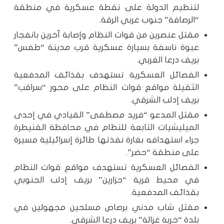
لتنظيم الدولة على نقطة عسكرية في منطقة
“الرصافة” جنوب غربي الرقة.
مقتل عنصرين من قوات النظام وإصابة آخرين بانفجار
عبوة ناسفة بسيارة عسكرية قرب مدينة “طفس”
بريف درعا الغربي.
الفصائل العسكرية تستهدف بقذائف المدفعية
الثقيلة مواقع قوات النظام على محور “سراقب”
بريف إدلب الشرقي.
مقتل المدعو “فريد مصطفى” القيادي في إحدى
الميليشيات التابعة للنظام في محافظة القنيطرة
جراء استهدافه بغارة نفذتها طائرة إسرائيلية مسيرة
على منطقة “حضر”.
الفصائل العسكرية تستهدف مواقع قوات النظام
في محيط قرية “حزارين” بريف إدلب الجنوبي
بقذائف المدفعية.
مقتل شاب مدني برصاص مسلحين مجهولين في
بلدة “خربة غزالة” بريف درعا الشرقي.