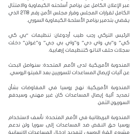
عبر الإعلان الكامل عن برنامج أسلحته الكيماوية والامتثال
الكامل لقرارات المجلس وقرار مجلس الأمن رقم 2118 الذي
يقضي بتدمير برنامج الأسلحة الكيماوية السوري.
الرئيس التركي رجب طيب أردوغان: تنظيمات “بي كي
كي” و”بي واي دي” و”واي بي جي” و”غولن” دخلت
سجلات حلف الناتو كتنظيمات إرهابية.
المندوبة الأمريكية لدى الأمم المتحدة: سنواصل البحث
عن آليات لإيصال المساعدات للسوريين بعد الفيتو الروسي.
المندوبة الأمريكية: نهج روسيا في المفاوضات بشأن
تمديد آلية إيصال المساعدات كان غير مهني وسيدفع
السوريون الثمن.
المندوبة البريطانية في الأمم المتحدة: نأسف لاستخدام
روسيا حق النقض ضد المساعدات إلى سوريا ولن ندعم
مشروع القرار الروسي لتمديد إدخال المساعدات الإنسانية