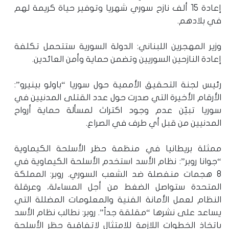
إعادة 15 ألف نازح سوري شهريا وتوفير حياة كريمة لهم
في بلادهم.
وزير المهجرين اللبناني: الدولة السورية ستتحمل تكلفة
إعادة النازحين السوريين وتضمن حماية وأمن العائدين.
رئيس لجنة التحقيق الأممية حول سوريا “باولو بينيرو”:
الأرقام الأخيرة التي صدرت حول عدد القتلى المدنيين في
سوريا تبيّن عدم وجود اكتراث لمسألة حماية أرواح
المدنيين من قبل أي طرف في الصراع.
ممثلة بريطانيا في منظمة حظر الأسلحة الكيماوية
“جوانا روبر”: نظام الأسد استخدم الأسلحة الكيماوية في
8 هجمات منفصلة ضد الشعب السوري. روبر: المملكة
المتحدة ستواصل الضغط من أجل المساءلة، وعرقلة
النظام لعمل الأمانة الفنية والمعلومات المضللة التي
يساعد على نشرها “مقلقة جداً”. روبر: نطالب نظام الأسد
باتخاذ الخطوات اللازمة للامتثال لاتفاقية حظر الأسلحة