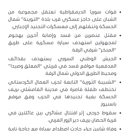
قوات سوريا الديمقراطية تعتقل مجموعة من
الشبان على حاجز عسكري قرب بلدة “التوينة” شمال
الحسكة وتنقلهم إلى معسكرات التجنيد الإجباري.
مقتل عنصرين من قسد وإصابة آخرين بهجوم
لمجهولين استهدف سيارة عسكرية على طريق
“المنخر” شرقي الرقة.
الجيش الوطني السوري يستهدف بقذائف
المدفعية مواقع قسد في قريتي “المعلق وصيدا”
ومحيط الطريق الدولي شمال الرقة.
“الشبيبة الثورية” التابعة لحزب العمال الكردستاني
تختطف طفلة قاصرة في مدينة القامشلي بريف
الحسكة بغية تجنيدها في الحزب وفق موقع
باسنيوز.
سقوط جرحى إثر اقتتال عشائري بين عائلتين في
قرية الحصان بريف دير الزور الغربي.
وفاة شابين جراء حادث اصطدام سيارة مع دراجة نارية