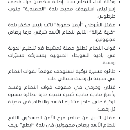
وكالة أنباء النظام سانا: إصابة شخصين جراء قصف
إسرائيلي استهدف محيط بلدة “الحميدية” جنوب
طرطوس.
مقتل الشرطي “أيمن حمورة” نائب رئيس مخفر بلدة
“خربة غزالة” التابع لنظام الأسد شرقي درعا برصاص
مجهولين.
قوات النظام تطلق حملة تمشيط ضد تنظيم الدولة
في بادية السويداء الجنوبية بمشاركة مسيّرات
روسية.
طائرة مسيرة تركية تستهدف موقعاً لقوات النظام
في مدينة تل رفعت شمالي حلب.
قتلى وجرحى في صفوف قوات النظام وقسد
وأضرار مادية مادية كبيرة نتيجة غارة بطائرة مسيرة
تركية على حاجز مشترك لقسد والنظام في مدينة
تل رفعت.
مقتل اثنين من عناصر فرع الأمن العسكري التابع
لنظام الأسد برصاص مجهولين في بلدة “ابطع” بريف