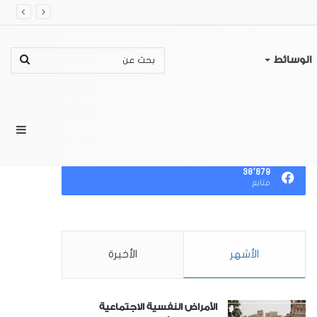
بحث
الوسائط
عن
إضا
تابعنا
٣٨٬٨٧٩
متابع
عمو
الأشهر
الأخيرة
جان
الأمراض النفسية الاجتماعية