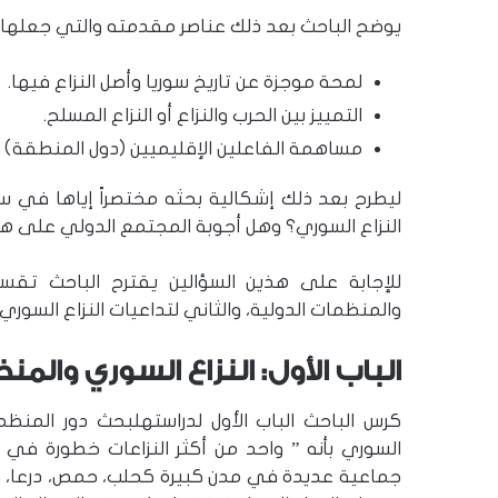
يوضح الباحث بعد ذلك عناصر مقدمته والتي جعلها ث
لمحة موجزة عن تاريخ سوريا وأصل النزاع فيها.
التمييز بين الحرب والنزاع أو النزاع المسلح.
مساهمة الفاعلين الإقليميين (دول المنطقة) و
ليطرح بعد ذلك إشكالية بحثه مختصراً إياها في سؤ
النزاع السوري؟ وهل أجوبة المجتمع الدولي على هذا
للإجابة على هذين السؤالين يقترح الباحث تقس
والمنظمات الدولية، والثاني لتداعيات النزاع السور
الباب الأول: النزاع السوري والم
كرس الباحث الباب الأول لدراستهلبحث دور المنظم
السوري بأنه ” واحد من أكثر النزاعات خطورة في ال
جماعية عديدة في مدن كبيرة كحلب، حمص، درعا، و