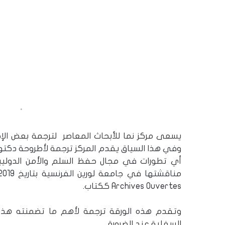
يسعى مركز نما للأبحاث المعاصر لترجمة بعض الإصدا
وفي هذا السياق يقدم المركز ترجمة لأطروحة دكتوراه
أي تطورات في مجال حفظ السلم والأمن الدوليين؟”[1] للباحث محسن باباي زاده 
Archives Ouvertes ككتاب.
وتقدم هذه الورقة ترجمة لأهم ما تضمنته هذه
السفلية عند الضرورة.