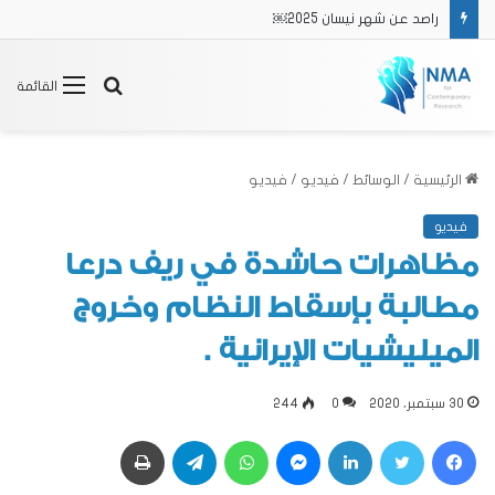
راصد عن شهر نيسان 2025￼
بحث
القائمة
عن
الرئيسية
/
الوسائط
/
فيديو
/
فيديو
فيديو
مظاهرات حاشدة في ريف درعا
مطالبة بإسقاط النظام وخروج
الميليشيات الإيرانية .
30 سبتمبر، 2020
0
244
فيسبوك
تويتر
لينكدإن
ماسنجر
واتساب
تيلقرام
طباعة