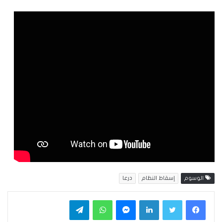
الوسوم
إسقاط النظام
درعا
فيسبوك
تويتر
لينكدإن
ماسنجر
واتساب
تيلقرام