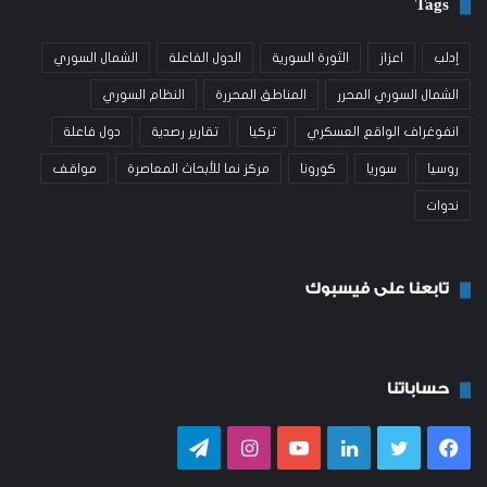
Tags
إدلب
اعزاز
الثورة السورية
الدول الفاعلة
الشمال السوري
الشمال السوري المحرر
المناطق المحررة
النظام السوري
انفوغراف الواقع العسكري
تركيا
تقارير رصدية
دول فاعلة
روسيا
سوريا
كورونا
مركز نما للأبحاث المعاصرة
مواقف
ندوات
تابعنا على فيسبوك
حساباتنا
فيسبوك
تويتر
لينكدإن
يوتيوب
انستقرام
تيلقرام