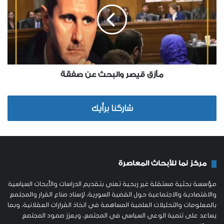
مأزق قيصر والبحث عن صفقة
شاركنا برأيك
مركز نما للأبحاث المعاصرة
مؤسسة بحثية مستقلة غير ربحية تعني بتقديم الدراسات والأبحاث السياسية
والاقتصادية والاجتماعية حول القضية السورية، لإسناد صناع القرار والمجتمع
بالمعلومات والتحليلات العلمية المساهمة في اتخاذ القرارات العقلانية، وبما
يساعد على تنمية الوعي السياسي في المجتمع، ويعزز صمود المجتمع