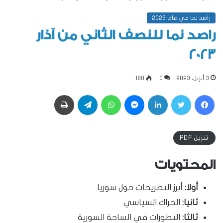
راصد نما في عام 2023
راصد نما للنصف الثاني من آذار
2023
3 أبريل، 2023
0
180
فيسبوك
تويتر
لينكدإن
ماسنجر
واتساب
تيلقرام
طباعة
تنزيل PDF
المحتويات
أولا:
أبرز التصريحات حول سوريا
ثانيا:
الحراك السياسي
ثالثا:
التطورات في الساحة السورية