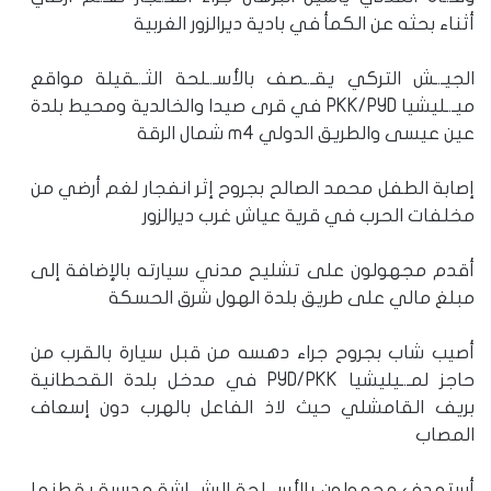
أثناء بحثه عن الكمأ في بادية ديرالزور الغربية
الجيـ.ـش التركي يقـ.ـصف بالأسـ.ـلحة الثـ.ـقيلة مواقع
ميـ.ـليشيا PKK/PYD في قرى صيدا والخالدية ومحيط بلدة
عين عيسى والطريق الدولي m4 شمال الرقة
إصابة الطفل محمد الصالح بجروح إثر انفجار لغم أرضي من
مخلفات الحرب في قرية عياش غرب ديرالزور
أقدم مجهولون على تشليح مدني سيارته بالإضافة إلى
مبلغ مالي على طريق بلدة الهول شرق الحسكة
أصيب شاب بجروح جراء دهسه من قبل سيارة بالقرب من
حاجز لمـ.ـيليشيا PYD/PKK في مدخل بلدة القحطانية
بريف القامشلي حيث لاذ الفاعل بالهرب دون إسعاف
المصاب
أستهدف مجهولون بالأسـ.ـلحة الرشـ.ـاشة مدرسة يقطنها