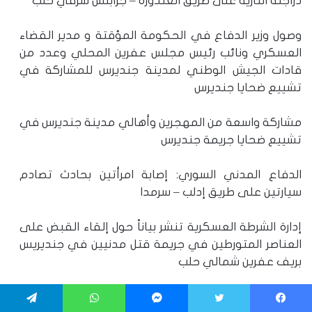
دراجته النارية على طريق الغندورة – جرابلس شرقي حلب
وصول وزير الدفاع في الحكومة المؤقتة و مدير القضاء
العسكري ونائب رئيس مجلس عفرين المحلي وعدد من
قادات الجيش الوطني لمدينة جنديرس للمشاركة في
تشييع ضحايا جنديرس
مشاركة واسعة من المهجرين وأهالي مدينة جنديرس في
تشييع ضحايا جريمة جنديرس
الدفاع المدني السوري: إصابة امرأتين بحادث تصادم
سيارتين على طريق إدلب – سرمدا
إدارة الشرطة العسكرية تنشر بياناً حول إلقاء القبض على
العناصر المتورطين في جريمة قتل مدنيين في جنديريس
بريف عفرين شمالي حلب
إصابات في صفوف المدنيين إثر قصف لقوات سلطة
يسبوك
تويتر
ماسنجر
واتساب
تيلقرام