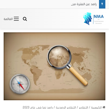
راصد عن الفترة من 16/2 حتى 31/3 2025
بحث
القائمة
عن
الرئيسية
/
التقارير
/
التقارير الرصدية
/
راصد نما في عام 2023