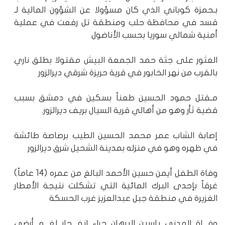
بـحمزة كوباني الذي كان مسؤولا عن الشؤون المالية لـ
قسد في محافظة حلب ومنطقة تل رفعت في عملية
أمنية شمالي سوريا بحسب الأناضول
العثور على جثة حمد الجمعة البيش مقتولا بطلق ناري
بالقرب من نهر الخابور في قرية حريزة شرقي ديرالزور
مـقتل حمود الحسين طعناً بسكين في دمشق بسبب
قضية ثأر وهو من أهالي قرية السيال بريف ديرالزور.
إصابة الشاب عمر محمد الحسين الطيب برصاصة طائشة
في ظهره وهو في منزله بمدينة الشحيل شرق ديرالزور
وفاة الطفل أيمن حسين الأحمد البالغ من عمره (14 عاماً)
غرقاً بإحدى البرك المائية التي تشكلت نتيجة الأمطار
الغزيرة في منطقة جبل عبدالعزيز غرب الحسكة
وفـ.ـاة المدني ياسين البرهان جراء انفـ.ـجار لغـ.ـم أرضي