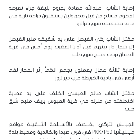
إصابة الشاب عبدالله حمادة بجروح بليغة جراء تعرضه
لهجوم مسلح من قبل مجهولين يستقلون دراجة نارية في
قرية محيميدة شرق ديرالزور
مقتل الشاب زكي الفيصل على يد شقيقه منير الفيصل
إثر شجار دار بينهم قبل آذان المغرب يوم أمس في قرية
الحصان بريف منبج شرق حلب
إصابة ثلاثة عمال يعملون بجمع الكمأ إثر انفجار لغم
أرضي في بادية الخريطة غرب ديرالزور
مقتل الشاب صالح العيسى الخلف على يد عصابة
اختطفته من منزله في قرية العيوش بريف منبج شرق
حلب
الجيـ.ـش التركي يقـ.ـصف بالأسـ.ـلحة الثـ.ـقيلة مواقع
ميـ.ـليشيا PKK/PYD في قرى صيدا والخالدية ومحيط بلدة