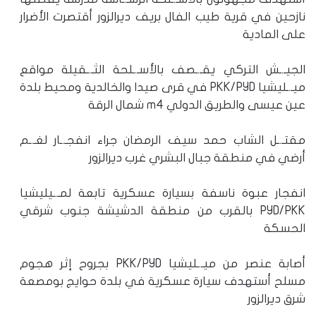
نازحين في قرية طيب الفال بريف ديرالزور أقتصرت الأضرار
على المادية
الجيـ.ـش التركي يقـ.ـصف بالأسـ.ـلحة الثـ.ـقيلة مواقع
ميـ.ـليشيا PKK/PYD في قرى صيدا والخالدية ومحيط بلدة
عين عيسى والطريق الدولي m4 شمال الرقة
مقتـ.ـل الشاب حمد سيف الرمضان جراء انفجـ.ـار لغـ.ـم
أرضي في منطقة جبال البشري غرب ديرالزور
انفجار عبوة ناسفة بسيارة عسكرية تابعة لمـ.ـيليشيا
PYD/PKK بالقرب من منطقة الدشيشة جنوب شرقي
الحسكة
أصابة عنصر من ميـ.ـليشيا PKK/PYD بجروح إثر هجوم
مسلح أستهدف سيارة عسكرية في بلدة حوايج بومصعة
شرق ديرالزور