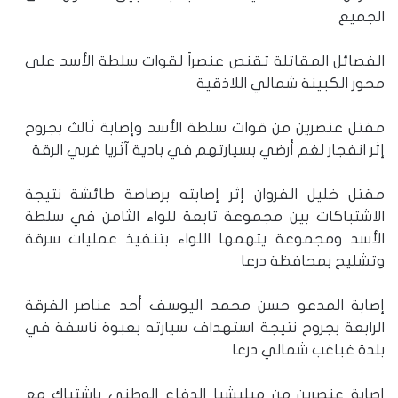
الجميع
الفصائل المقاتلة تقنص عنصراً لقوات سلطة الأسد على
محور الكبينة شمالي اللاذقية
مقتل عنصرين من قوات سلطة الأسد وإصابة ثالث بجروح
إثر انفجار لغم أرضي بسيارتهم في بادية آثريا غربي الرقة
مقتل خليل الفروان إثر إصابته برصاصة طائشة نتيجة
الاشتباكات بين مجموعة تابعة للواء الثامن في سلطة
الأسد ومجموعة يتهمها اللواء بتنفيذ عمليات سرقة
وتشليح بمحافظة درعا
إصابة المدعو حسن محمد اليوسف أحد عناصر الفرقة
الرابعة بجروح نتيجة استهداف سيارته بعبوة ناسفة في
بلدة غباغب شمالي درعا
إصابة عنصرين من ميليشيا الدفاع الوطني باشتباك مع