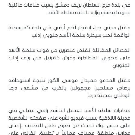
في بلدة مرج السلطان بريف دمشق بسبب خلافات عائلية
بينهما بحسب وزارة داخلية سلطة الأسد
مقتل مدني جراء انفجار لغم أرضي في بلدة كفرسجنة
الواقعة تحت سيطرة سلطة الأسد جنوبي إدلب
الفصائل المقاتلة تقنص عنصرين من قوات سلطة الأسد
على محوري الفطاطرة وحرش كفرنبل في ريف إدلب
الجنوبي
مقتل المدعو حميدان موسى الكور نتيجة استهدافه
برصاص مسلحين مجهولين بالقرب من مشفى درعا
الوطني بمدينة درعا
مخابرات سلطة الأسد تعتقل الناشط رامي فيتالي في
مدينة اللاذقية بسبب فيديو نشره على صفحته الشخصية
على فيس بوك تحدث عن تعرض طفل للتعذيب بإحدى
مدارس منطقة مصياف مطالباً بـ تطبيق القانون على