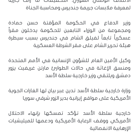
الائتلاف الوطني السوري: التحقيقات ما زالت جارية
لمعرفة ملابسات جريمة جنديرس ومحاسبة الجناة
وزير الدفاع في الحكومة المؤقتة حسن حمادة
ومجموعة من الوزراء التابعين للحكومة يدخلون مقراً
عسكرياً تابعاً لفيلق الشام في جنديرس بسبب سيطرة
هيئة تحرير الشام على مقر الشرطة العسكرية
وكيل الأمين العام للشؤون الإنسانية في الأمم المتحدة
ومنسق الإغاثة في حالات الطوارئ مارتن غريفيث يزور
دمشق ويلتقي وزير خارجية سلطة الأسد
وزارة خارجية سلطة الأسد تدين عبر بيان لها الغارات الجوية
الأمريكية على مواقع إيرانية بدير الزور شرقي سوريا
خارجية سلطة الأسد تؤكد تمسكها بإنهاء الاحتلال
الأمريكي ووقف الرعاية الأمريكية ودعمها للميليشيات
الإرهابية الانفصالية