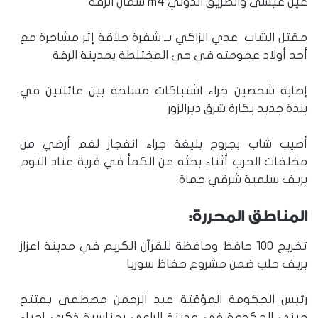
عين عيسى والطريق الدولي m4 شمال الرقة
مقتل الشاب عدي الزاكي بــ شفرة حلاقة إثر مشاجرة مع
أحد أولاد عمومته في حي المختلطة بمدينة الرقة
إصابة شخصين جراء اشتباكات مسلحة بين عائلتين في
بلدة جديد بكارة شرق ديرالزور
أصيب شاب بجروح بليغة جراء انفجار لغم أرضي من
مخلفات الحرب أثناء بحثه عن الكمأ في قرية عناد التوم
بريف سلمية شرقي حماة
المناطق المحررة:
تخريج ١٠٠ حافظ وحافظة للقرآن الكريم في مدينة اعزاز
بريف حلب ضمن مشروع حفاظ سوريا
رئيس الحكومة المؤقتة عبد الرحمن مصطفى يفتتح
مبنى الحكومة في مدينة الراعي بمناسبة ذكرى إحياء