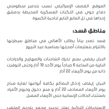
الموقع: القصف الإسرائيلي تسبب بتدمير منظومتي
دفاع جوي في الثكنات العسكرية المحيطة بدمشق
إحداها في تل المانع التابع لناحية الكسوة
مناطق قسد:
قسد تصدر بياناً يطالب الأهالي في مناطق سيطرتها
بالالتزام بتعليمات أصدرتها بمناسبة عيد النيروز
البيان يقضي بمنع تحرك الشاحنات والصهاريج والدراجات
النارية من الساعة 6 صباحاً يوم الأحد 19 آذار وحتى التوقيت
ذاته من يوم الأربعاء 22 آذار
البيان: إيقاف إدخال البضائع بكافة أنواعها لغاية صباح
يوم الأربعاء المصادف 22 آذار و منع دخول وخروج الأفراد
باستثناء الحالات الإنسانية حتى الأربعاء المقبل
الاستخبارات التركية تعلن تحييد محمد يلدريم الملقب