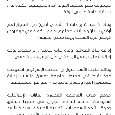
مجموعة تتبع لتنظيم الدولة أثناء جمهعهم الكمأة في
بادية الرصافة جنوبي الرقة
وفاة 3 سيدات وإصابة 4 أشخاص آخرين جراء انفجار لغم
أرضي بسيارتهم أثناء عملهم بجمع الكمأة في قرية روض
الوحش قرب السخنة بريف حمص الشرقي
إذاعة شام الموالية: وفاة شاب ثلاثيني إثر سقوط لوحة
إعلانات عليه بفعل الرياح في حي الوعر بمدينة حمص
وكالة سلطة الأسد تقول إن القصف الإسرائيلي استهدف
عدة نقاط في محيط العاصمة دمشق وتسبب بإصابة
عسكريين اثنين وخسائر مادية في المواقع المستهدفة
موقع صوت العاصمة المحلي: الغارات الإسرائيلية
استهدفت قاعدة للدفاع الجوي في محيط دمشق
وموكبا لأحد الشخصيات الأجنبية الحليفة لسلطة الأسد
كان في طريقه إلى منطقة المربع الأمني في حي