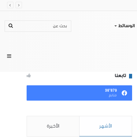
بحث
الوسائط
عن
إضا
تابعنا
عمو
٣٨٬٨٧٩
متابع
جان
الأشهر
الأخيرة