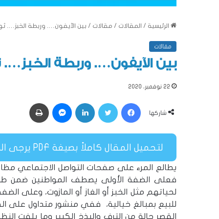
الرئيسية
/
المقالات
/
مقالات
/
بين الآيفون…. وربطة الخبز…. ثو
مقالات
بين الآيفون…. وربطة الخبز…. ث
22 نوفمبر، 2020
فيسبوك
تويتر
لينكدإن
ماسنجر
طباعة
شاركها
لتحميل المقال كاملاً بصيغة PDF يرجى الضغط هنا
يطالع المرء على صفحات التواصل الاجتماعي مظا
فعلى الضفة الأولى يصطف المواطنين ضمن طوابي
لحياتهم مثل الخبز أو الغاز أو المازوت، وعلى ال
للبيع بمبالغ خيالية، ففي منشور متداول على 
القصر حالة من الترف والبذخ الكبير وما يلفت النظر