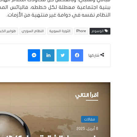
ببنية اجتماعية معطلة لكل خططه، فاليائس الم
النظام نفسه في دوامة غير منتهية من الأزمات.
الوسوم
IPhone
الثورة السورية
النظام السوري
طوابير الخبز
فيسبوك
تويتر
لينكدإن
ماسنجر
شاركها
أقرأ التالي
مقالات
مقالات
6 أبريل، 2025