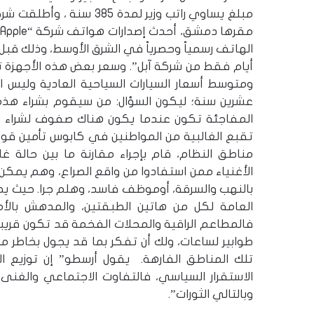
الهاتف رسمياً وحصرياً في الشرق الأوسط، وذلك قبل 
أيام فقط من شركة آبل”. وسعر بعض هذه الأجهزة تجا
ومتوسط أسعار السيارات السياحية العادية وليس ال
عشرين سنة؛ ليكون السؤال: من سيقوم بشراء هذه
المفاجئة تكون عندما يكون هناك صفوف لشراء هك
تقبع الغالبية من المواطنين في كابوس تأمين قو
مناطق النظام، قام بإجراء مقارنة ما بين حالة غ
الأغنياء ممن استفادوا من واقع الصراع، وهم يمكن 
بالنهب والسرقة، أوموظف فاسد، وهلم جرا. حيث ي
العامة لكل من هاتين الطبقتين، والمدهش بالأمر
فالمطاعم الراقية والمحلات الفخمة قد تكون قريبة
طوابير لساعات، ولك أن تفكر بما قد يجول بخاطر م
تلك المناطق الفارهة. يقول أرسطو” إن توزيع ال
الاستقرار السياسي، فالتفاوت الاجتماعي والغنى
وبالتالي الثورات”.