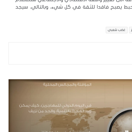
حبط يصبح فاقدا للثقة في كل شيء، وبالتالي، سيجد
عن الانتخابات التركية وانعكاساتها على
القضية السورية
غضب شعبي
السوريون في الشمال وزلزال “كهرمان
مرعش”
مدخل لتوصيف العلاقة بين الحكومة
المؤقتة والمجالس المحلية
في اليوم الدولي للمهاجرين، كيف يمكن
ربط الهجرة بالتنمية، والحد من نزيف
الأدمغة؟
راصد عن شهر نيسان 2025￼