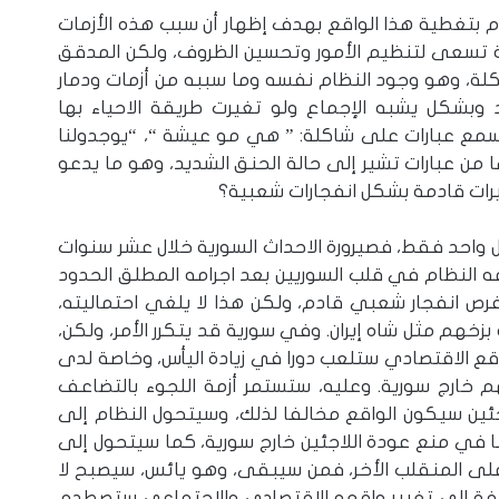
 بتغطية هذا الواقع بهدف إظهار أن سبب هذه الأزمات
لطة تسعى لتنظيم الأمور وتحسين الظروف، ولكن المدقق
كلة، وهو وجود النظام نفسه وما سببه من أزمات ودمار
وبشكل يشبه الإجماع ولو تغيرت طريقة الاحياء بها
تسمع عبارات على شاكلة: ” هي مو عيشة “، “يوجدولنا
 من عبارات تشير إلى حالة الحنق الشديد، وهو ما يدعو
يرات قادمة بشكل انفجارات شعبية؟
واحد فقط، فصيرورة الاحداث السورية خلال عشر سنوات
ه النظام في قلب السوريين بعد اجرامه المطلق الحدود
رص انفجار شعبي قادم، ولكن هذا لا يلغي احتماليته،
بزخهم مثل شاه إيران. وفي سورية قد يتكرر الأمر، ولكن،
واقع الاقتصادي ستلعب دورا في زيادة اليأس، وخاصة لدى
خارج سورية. وعليه، ستستمر أزمة اللجوء بالتضاعف
اجئين سيكون الواقع مخالفا لذلك، وسيتحول النظام إلى
في منع عودة اللاجئين خارج سورية، كما سيتحول إلى
التعافي المبكر في شمال غرب سوريا –
ى المنقلب الأخر، فمن سيبقى، وهو يائس، سيصبح لا
(الشباب – المرأة) المقومات والدور
دفة الى تغيير واقعه الاقتصادي والاجتماعي ستصطدم