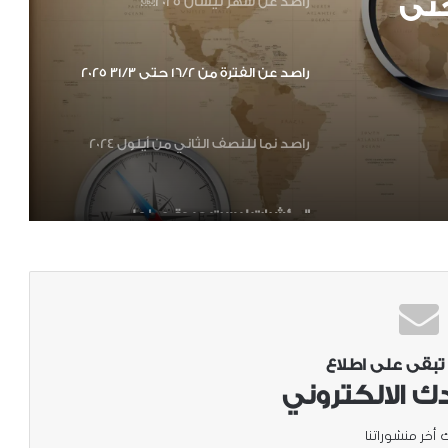
الفترة من 16/2 حتى
راصد عن الفترة من 16/2 حتى 31/3 2025
راصد نما للنصف الثاني من أيلول 2024
 أيلول
المؤشرات ليست جيدة، وما على
السوريين سوى تنظيم صفوفهم
والاستعداد لما هو آت
محاولة لقراءة م
آلات حرب غزة اليوم
التعافي المبكر في شمال غرب سوريا –
(الشباب – المرأة) المقومات والدور
 تبقى على اطلاع
ك الالكتروني
عن الانتخابات التركية وانعكاساتها على
 أخر منشوراتنا