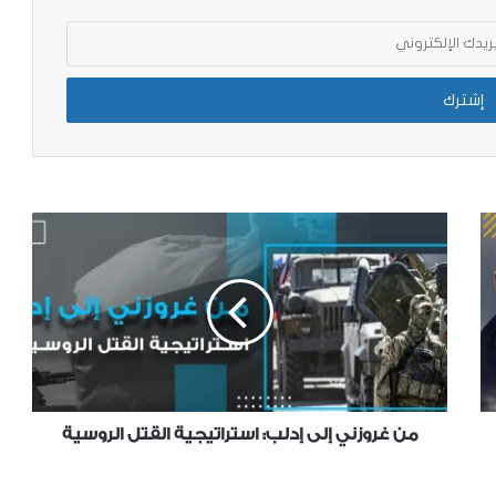
القضية السورية
السوريون في الشمال وزلزال “كهرمان
مرعش”
مدخل لتوصيف العلاقة بين الحكومة
المؤقتة والمجالس المحلية
في اليوم الدولي للمهاجرين، كيف يمكن
ربط الهجرة بالتنمية، والحد من نزيف
الأدمغة؟
راصد عن شهر نيسان 2025￼
من غروزني إلى إدلب: استراتيجية القتل الروسية
راصد عن الفترة من 16/2 حتى 31/3 2025