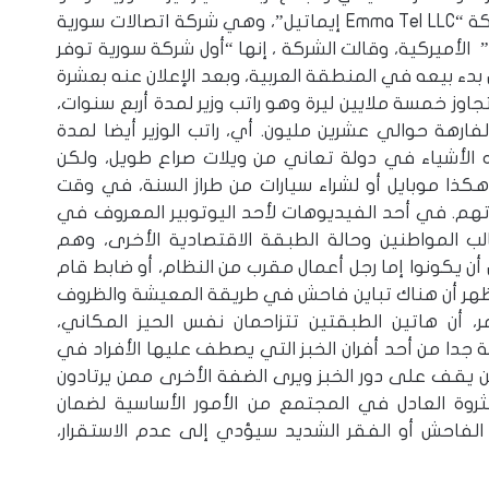
مبلغ يساوي راتب وزير لمدة 385 سنة ، وأطلقت شركة “Emma Tel LLC إيماتيل”، وهي شركة اتصالات سورية
مقرها دمشق، أحدث إصدارات هواتف شركة “Apple” الأميركية، وقالت الشركة ، إنها “أول شركة سورية توفر
بدء بيعه في المنطقة العربية، وبعد الإعلان عنه بعشرة
وز خمسة ملايين ليرة وهو راتب وزير لمدة أربع سنوات،
فارهة حوالي عشرين مليون. أي، راتب الوزير أيضا لمدة
 الأشياء في دولة تعاني من ويلات صراع طويل، ولكن
ذا موبايل أو لشراء سيارات من طراز السنة، في وقت
تهم. في أحد الفيديوهات لأحد اليوتوبير المعروف في
الب المواطنين وحالة الطبقة الاقتصادية الأخرى، وهم
أن يكونوا إما رجل أعمال مقرب من النظام، أو ضابط قام
ظهر أن هناك تباين فاحش في طريقة المعيشة والظروف
، أن هاتين الطبقتين تتزاحمان نفس الحيز المكاني،
 جدا من أحد أفران الخبز التي يصطف عليها الأفراد في
ن يقف على دور الخبز ويرى الضفة الأخرى ممن يرتادون
ثروة العادل في المجتمع من الأمور الأساسية لضمان
 الفاحش أو الفقر الشديد سيؤدي إلى عدم الاستقرار،