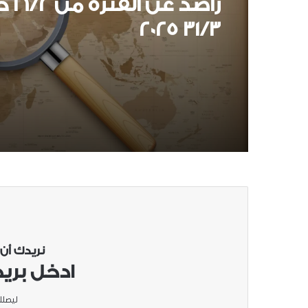
14 أكتوبر، 2024
راصد عن 
31/3 2025
راصد نما للنصف الثاني من
2024
نريدك أن
ادخل بريد
ليصلك