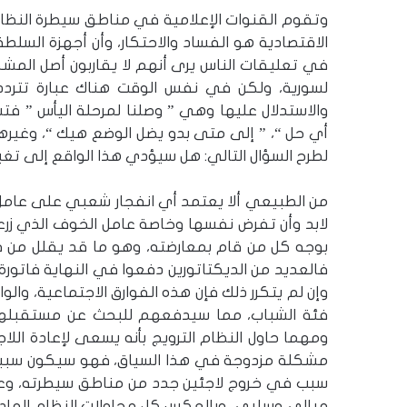
وتقوم القنوات الإعلامية في مناطق سيطرة النظام
الاقتصادية هو الفساد والاحتكار، وأن أجهزة الس
في تعليقات الناس يرى أنهم لا يقاربون أصل المش
لسورية، ولكن في نفس الوقت هناك عبارة تتردد 
والاستدلال عليها وهي ” وصلنا لمرحلة اليأس ” ف
أي حل “، ” إلى متى بدو يضل الوضع هيك “، وغيرها
لطرح السؤال التالي: هل سيؤدي هذا الواقع إلى تغ
من الطبيعي ألا يعتمد أي انفجار شعبي على عامل 
لابد وأن تفرض نفسها وخاصة عامل الخوف الذي زرع
بوجه كل من قام بمعارضته، وهو ما قد يقلل من ف
فالعديد من الديكتاتورين دفعوا في النهاية فاتورة 
وإن لم يتكرر ذلك فإن هذه الفوارق الاجتماعية، وال
فئة الشباب، مما سيدفعهم للبحث عن مستقبلهم 
ومهما حاول النظام الترويج بأنه يسعى لإعادة الل
مشكلة مزدوجة في هذا السياق، فهو سيكون سببا 
سبب في خروج لاجئين جدد من مناطق سيطرته، وعل
مبالي وسلبي، وبالعكس كل محاولات النظام الها