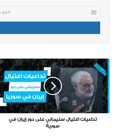
أدخل
بريدك
الإلكتروني
تداعيات اغتيال سليماني على دور إيران في
سورية