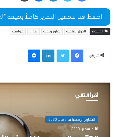
اضغط هنا لتحميل التقرير كاملاً بصيغة pdf
الوسوم
الدول الفاعلة
تقارير رصدية
سوريا
مواقف
فيسبوك
تويتر
لينكدإن
ماسنجر
شاركها
أقرأ التالي
التقارير الرصدية في عام 2020
16 ديسمبر، 2020