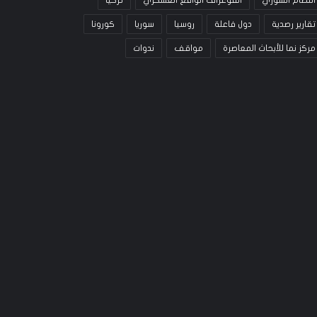
النظام السوري
انفوغراف الواقع العسكري
تركيا
تقارير رصدية
دول فاعلة
روسيا
سوريا
كورونا
مركز نما للأبحاث المعاصرة
مواقف
ندوات