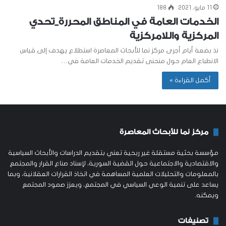
11 مايو، 2021
188
الخدمات العامة في المناطق المحررة_تحدي
المركزية واللامركزية
نذ بضعة أيام أجرى مركز نما للأبحاث المعاصرة استطلاع يهدف إلى قياس
الانطباع العام حول منحنى تقديم الخدمات العامة في…
أكمل القراءة »
مركز نما للأبحاث المعاصرة
مؤسسة بحثية مستقلة غير ربحية تعني بتقديم الدراسات والأبحاث السياسية
والاقتصادية والاجتماعية حول القضية السورية، لإسناد صناع القرار والمجتمع
بالمعلومات والتحليلات العلمية المساهمة في اتخاذ القرارات العقلانية، وبما
يساعد على تنمية الوعي السياسي في المجتمع، ويعزز صمود المجتمع
ويمكنه.
تصنيفات