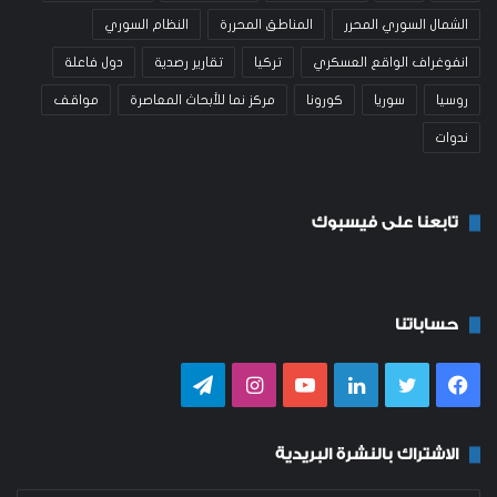
الشمال السوري المحرر
المناطق المحررة
النظام السوري
انفوغراف الواقع العسكري
تركيا
تقارير رصدية
دول فاعلة
روسيا
سوريا
كورونا
مركز نما للأبحاث المعاصرة
مواقف
ندوات
تابعنا على فيسبوك
حساباتنا
فيسبوك
تويتر
لينكدإن
يوتيوب
انستقرام
تيلقرام
الاشتراك بالنشرة البريدية