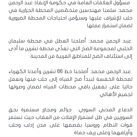
مسؤول العلاقات العامة في حكومة الإنقاذ عبد الرحمن
محمد: سلمنا مهندسين متخصّصين المحطة الحرارية في
حلب للإشراف عليها وسنؤمن احتياجات المحطة الضرورية
لضمان استمرار عملها
عبد الرحمن محمد: أصلحنا العطل في محطة سليمان
الحلبي لمجموعة الضخ التي تغذّي محطة تشرين ما أدى
إلى استئناف الضخ للمناطق الغربية من المدينة
عبد الرحمن محمد: أصلحنا خط 66 تشرين وأعدنا الكهرباء
لمحطة الخفسة لنبدأ ضخ المياه إلى حلب منها ونعمل
حاليا على تفعيل باقي محطات المياه لضمان وصولها
لجميع الأهالي
الدفاع المدني السوري: جرائم ومجازر مستمرة بحق
السوريين في ظل استمرار الإفلات من العقاب حيث تستمر
قوات النظام وروسيا بقصفها على مدن إدلب وحلب
وأريافهما وعلى ريف حماة