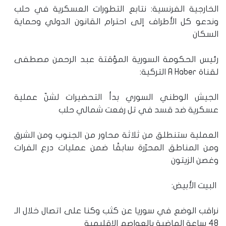
الخارجية الفرنسية: نتابع التطورات العسكرية في حلب
وندعو كل الأطراف إلى احترام القانون الدولي وحماية
السكان
رئيس الحكومة السورية المؤقتة عبد الرحمن مصطفى
لقناة A Haber التركية:
الجيش الوطني السوري بدأ التحضيرات لشنّ عملية
عسكرية ضد قسد في تل رفعت شمالي حلب
العملية ستنطلق من ثلاثة محاور من الجنوب ومن الشرق
ومن المناطق المحرّرة سابقًا ضمن عمليات درع الفرات
وغصن الزيتون
البيت الأبيض:
نراقب الوضع في سوريا عن كثب وكنا على اتصال خلال الـ
48 ساعة الماضية بالعواصم الإقليمية