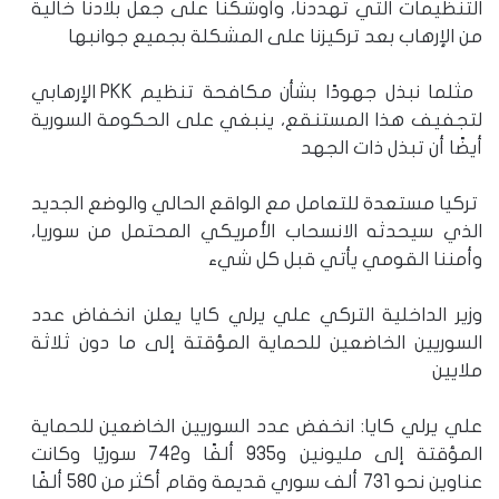
التنظيمات التي تهددنا، وأوشكنا على جعل بلادنا خالية
من الإرهاب بعد تركيزنا على المشكلة بجميع جوانبها
مثلما نبذل جهودًا بشأن مكافحة تنظيم PKK الإرهابي
لتجفيف هذا المستنقع، ينبغي على الحكومة السورية
أيضًا أن تبذل ذات الجهد
تركيا مستعدة للتعامل مع الواقع الحالي والوضع الجديد
الذي سيحدثه الانسحاب الأمريكي المحتمل من سوريا،
وأمننا القومي يأتي قبل كل شيء
وزير الداخلية التركي علي يرلي كايا يعلن انخفاض عدد
السوريين الخاضعين للحماية المؤقتة إلى ما دون ثلاثة
ملايين
علي يرلي كايا: انخفض عدد السوريين الخاضعين للحماية
المؤقتة إلى مليونين و935 ألفًا و742 سوريًا وكانت
عناوين نحو 731 ألف سوري قديمة وقام أكثر من 580 ألفًا