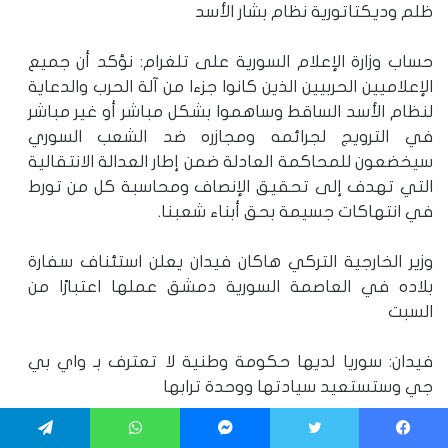
ظلم وديكتاتورية نظام بشار الأسد
حساب وزارة الإعلام السورية على تلغرام: نؤكد أن جميع
الإعلاميين الحربيين الذين كانوا جزءا من آلة الحرب والدعاية
لنظام الأسد الساقط وساهموا بشكل مباشر أو غير مباشر
في الترويج لجرائمه ومجازره ضد الشعب السوري
سيخضعون للمحاكمة العادلة ضمن إطار العدالة الانتقالية
التي تهدف إلى تحقيق الإنصاف ومحاسبة كل من تورط
في انتهاكات جسيمة بحق أبناء شعبنا.
وزير الخارجية التركي هاكان فيدان يعلن استئناف سفارة
بلاده في العاصمة السورية دمشق عملها اعتبارًا من
السبت
فيدان: سوريا لديها حكومة وطنية لا تعترف بـ واي بي
جي وستستعيد سيادتها ووحدة ترابها
فيدان: أبلغنا إسرائيل بضرورة الابتعاد عن استفزازاتها
يسبوك
تويتر
ماسنجر
واتساب
تيلقرام