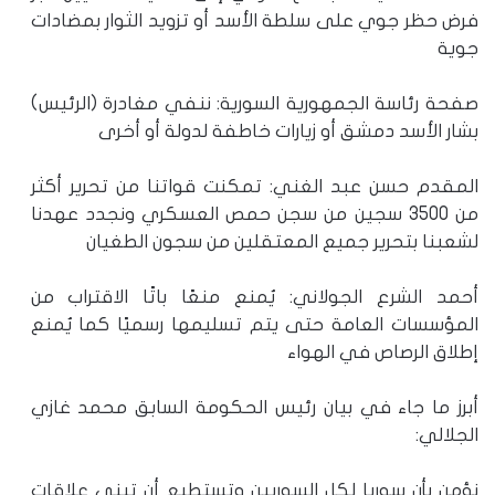
فرض حظر جوي على سلطة الأسد أو تزويد الثوار بمضادات
جوية
صفحة رئاسة الجمهورية السورية: ننفي مغادرة (الرئيس)
بشار الأسد دمشق أو زيارات خاطفة لدولة أو أخرى
المقدم حسن عبد الغني: تمكنت قواتنا من تحرير أكثر
من 3500 سجين من سجن حمص العسكري ونجدد عهدنا
لشعبنا بتحرير جميع المعتقلين من سجون الطغيان
أحمد الشرع الجولاني: يُمنع منعًا باتًا الاقتراب من
المؤسسات العامة حتى يتم تسليمها رسميًا كما يُمنع
إطلاق الرصاص في الهواء
أبرز ما جاء في بيان رئيس الحكومة السابق محمد غازي
الجلالي:
نؤمن بأن سوريا لكل السوريين وتستطيع أن تبني علاقات