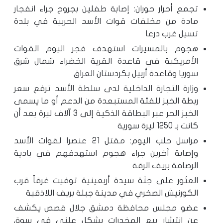
تجمع أحرار حوران: إصابة طفلين بجروح جراء انفجار
مادة من مخلفات قوات الأسد الحربية في بلدة
تسيل غرب درعا
هجوم بالمسيرات استهدف فجر اليوم القوات
الأمريكية في قاعدة القرية الخضراء شمال شرق
سوريا وقاعدة أربيل بكردستان العراق
وزارة التجارة الداخلية لدى سلطة الأسد ترفع سعر
ربطة الخبز للفئة المستبعدة من الدعم أو ما يسمى
الخبز الحر عبر البطاقة الذكية إلى 3 آلاف ليرة بعد أن
كانت بـ 1250 ليرة سورية
مراسل حلب اليوم: مقتل 21 عنصرا لقوات الأسد
وإصابة آخرين جراء هجوم استهدفهم في بادية
الرصافة بريف الرقة
العثور على جثة سيدة أربعينية توفيت غرقاً قرب
الكورنيش الصخري في مدينة جبلة بريف اللاذقية
عضو مجلس محافظة دمشق جلال قصص يكشف
عن انتشار بيع المخدرات بشكل علني في سوق