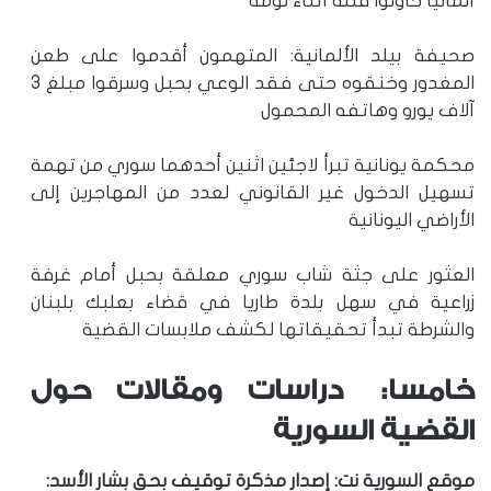
ألمانيا حاولوا قتله أثناء نومه
صحيفة بيلد الألمانية: المتهمون أقدموا على طعن
المغدور وخنقوه حتى فقد الوعي بحبل وسرقوا مبلغ 3
آلاف يورو وهاتفه المحمول
محكمة يونانية تبرأ لاجئين اثنين أحدهما سوري من تهمة
تسهيل الدخول غير القانوني لعدد من المهاجرين إلى
الأراضي اليونانية
العثور على جثة شاب سوري معلقة بحبل أمام غرفة
زراعية في سهل بلدة طاريا في قضاء بعلبك بلبنان
والشرطة تبدأ تحقيقاتها لكشف ملابسات القضية
خامسا: دراسات ومقالات حول
القضية السورية
موقع السورية نت: إصدار مذكرة توقيف بحق بشار الأسد: