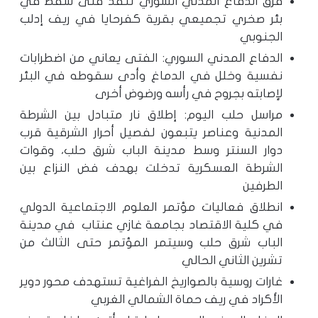
فرق الدفاع المدني السوري تنقذ فتى سقط في
بئر صخري تجميعي بقرية كفرحايا في ريف إدلب
الجنوبي
الدفاع المدني السوري: الفتى يعاني من اضطرابات
نفسية وخلل في الدماغ وأدى سقوطه في البئر
لإصابته بجروح في رأسه ورضوض أخرى
مراسل حلب اليوم: إطلاق نار متبادل بين الشرطة
المدنية وعناصر يتبعون لفصيل أحرار الشرقية قرب
دوار السنتر وسط مدينة الباب شرق حلب، وقوات
الشرطة العسكرية تدخلت بهدف فض النزاع بين
الطرفين
انطلاق فعاليات مؤتمر العلوم الاجتماعية الدولي
في كلية الاقتصاد بجامعة غازي عنتاب في مدينة
الباب شرق حلب وسيتمر المؤتمر حتى الثالث من
تشرين الثاني الحالي
غارات روسية بالصواريخ الفراغية تستهدف محور دوير
الأكراد في ريف حماة الشمالي الغربي