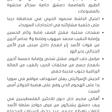
الطيور بالعاصمة دمشق خاصة سجائر محشوة
بالممنوعات
اغتيال الناشط محمود الحربي في محافظة درعا
على خلفية مشاركته في احتجاجات السويداء
صفحات محلية: مقتل الصف ضابط وئام الحسين
وإصابة النقيب محمد ميهوب وضابط و4 عناصر آخرين
من قوات الأسد إثر انفجار داخل مبنى فرع الأمن
الجنائي بدير الزور
مراسل حلب اليوم: مقتل شخص وإصابة خمسة آخرين
بانفجار جسم من مخلفات الحرب بالقرب من الصالة
الرياضية جنوب مدينة حمص
الجيش الإسرائيلي يعلن استهداف مواقع في سوريا
ردا على الهجوم الذي وقع على هضبة الجولان أمس
السبت
أهالي مخيم خان دنون للاجئين الفلسطينيين في
ريف دمشق يشتكون من فرض حواجز سلطة الأسد
إتاوات باهظة عليهم عند دخول السيارات المحملة