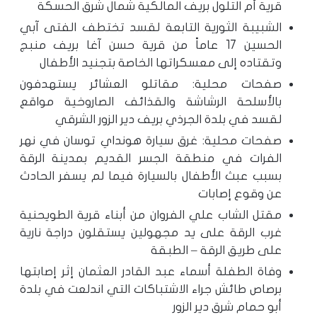
قرية أم التلول بريف المالكية شمال شرق الحسكة
الشبيبة الثورية التابعة لقسد تختطف الفتى آبي
الحسين 17 عاماً من قرية حسن آغا بريف منبج
وتقتاده إلى معسكراتها الخاصة بتجنيد الأطفال
صفحات محلية: مقاتلو العشائر يستهدفون
بالأسلحة الرشاشة والقذائف الصاروخية مواقع
لقسد في بلدة الجرذي بريف دير الزور الشرقي
صفحات محلية: غرق سيارة هونداي توسان في نهر
الفرات في منطقة الجسر القديم بمدينة الرقة
بسبب عبث الأطفال بالسيارة فيما لم يسفر الحادث
عن وقوع إصابات
مقتل الشاب علي الفروان من أبناء قرية الطويحنية
غرب الرقة على يد مجهولين يستقلون دراجة نارية
على طريق الرقة – الطبقة
وفاة الطفلة أسماء عبد القادر العثمان إثر إصابتها
برصاص طائش جراء الاشتباكات التي اندلعت في بلدة
أبو حمام شرق دير الزور