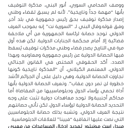
ووصف المحامي السوري، أنور البني، مذكرة التوقيف
بأنها “مهمة جداً وتاريخية”، لأنه لم يسبق لقضاء وطني
إصدار مذكرة توقيف بحق رئيس جمهورية في بلد آخر،
وفق قوله.وقال البني لـ ”السورية نت” إنه بموجب العرف
الدولي توجد حصانة لرئاسة الجمهورية من أي ملاحقة
قضائية إلا أمام محكمة الجنايات الدولية. لكن هذه أول
مرة في التاريخ يصدر قضاء وطني مذكرات توقيف يُسقط
فيها الحصانة الدولية عن رئيس جمهورية ومعاونيه. وبهذا
الصدد، أكد الحقوقي المختص في القانون الجنائي
الدولي، المعتصم الكيلاني، أن “المذكرة تاريخية كونها
تجاوزت الحصانة الدولية، وهي دليل على أن الجرائم الأشد
خطورة لن تمر دون عقاب”. وتعرف الحصانة الدولية بأنها
أداة تحمي رؤساء الدول ودبلوماسييها من المقاضاة أما
محاكم أجنبية.ولا توجد معاهدات دولية تثبت على وجه
التحديد الحصانة الدولية لرؤساء الدول، لكن تأتي حصانتهم
نتيجة العرف الدولي، وتشبه بذلك حصانة الدبلوماسيين
التي نصت عليها اتفاقية “فيينا” للعلاقات الدبلوماسية.
ميدل إست مونيتور
:
تمديد إدخال المساعدات من معبري