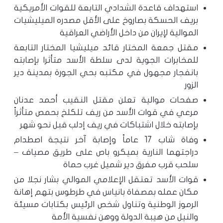
استهداف قاعدة الشدادي التابعة للقوات الأمريكية
بريف الحسكة بصاروخ على الأقل مصدره الميليشيات
الموالية لإيران من داخل الأراضي العراقية
مقتل جمعة المختار قائد ميليشيا المختار التابعة
للمخابرات الجوية لدى سلطة الأسد متأثرا بإصابته
بانفجار مجهول في مكتبه بحي الجورة بمدينة دير
الزور
صفحات موالية تعلن مقتل النقيب أحمد عدنان
مرعي في قوات الأسد من ريف تلكلخ بحمص متأثراً
بإصابته خلال اشتباكات في ريف إدلب قبل نحو شهر
وفاة شاب 17 عاماً وإصابة آخر نتيجة اصطدام
دراجتهما النارية بميكرو باص على طريق مصياف –
سلحب قرب مفرق دير شميل غرب حماة
قوات الأسد تعتقل الإعلامي الموالي بشار نجلا من
مكان عمله بمصفاة بانياس في طرطوس بتهم إهانة
الرموز الوطنية وتناول شخص الرئيس بكتابات مسيئة
والنيل من هيبة الدولة ووهن نفسية الأمة