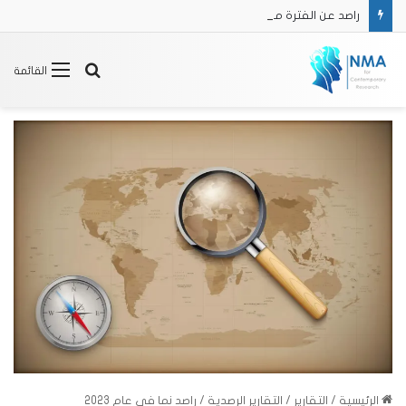
راصد عن الفترة من 16/2 حتى 31/3 2025
بحث
القائمة
عن
الرئيسية
/
التقارير
/
التقارير الرصدية
/
راصد نما في عام 2023