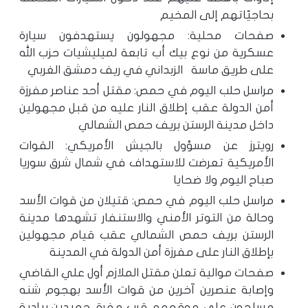
بحاجيّاتهم إلى المخيم
صفحات محلية: مجهولون يستهدفون سيارة
عسكرية من نوع بيك أب تابعة لميليشيات حزب الله
على طريق ماسة الزبداني في ريف دمشق الغربي
مراسل حلب اليوم في حمص: مقتل أحد عناصر مفرزة
أمن الدولة عقب إطلاق النار عليه من قبل مجهولين
داخل مدينة الرستن بريف حمص الشمالي
رويترز عن مسؤول بالجيش الأمريكي: القوات
الأمريكية تعرضت للاستهداف في شمال شرق سوريا
صباح اليوم ولا ضحايا
مراسل حلب اليوم في حمص: قتيلان من قوات الأسد
وحالة من التوتر الأمني والاستنفار تشهدها مدينة
الرستن بريف حمص الشمالي عقب قيام مجهولين
بإطلاق النار على مفرزة أمن الدولة في المدينة
صفحات موالية تعلن مقتل الملازم أول علي القاضي
وإصابة عنصرين آخرين من قوات الأسد بهجوم شنه
مسلحون على موقعهم قرب مفرق جعيدين ببادية