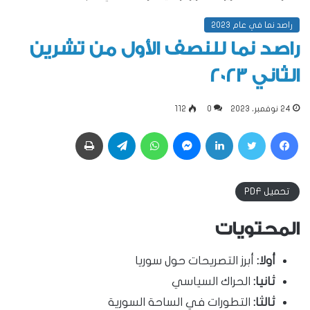
راصد نما في عام 2023
راصد نما للنصف الأول من تشرين
الثاني 2023
24 نوفمبر، 2023
0
112
فيسبوك
تويتر
لينكدإن
ماسنجر
واتساب
تيلقرام
طباعة
تحميل PDF
المحتويات
أولا:
أبرز التصريحات حول سوريا
ثانيا:
الحراك السياسي
ثالثا:
التطورات في الساحة السورية