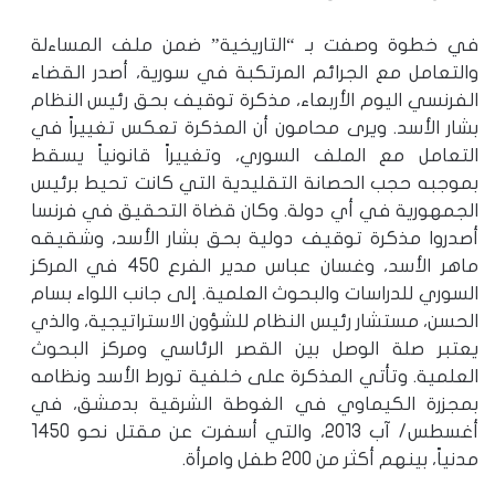
في خطوة وصفت بـ “التاريخية” ضمن ملف المساءلة
والتعامل مع الجرائم المرتكبة في سورية، أصدر القضاء
الفرنسي اليوم الأربعاء، مذكرة توقيف بحق رئيس النظام
بشار الأسد. ويرى محامون أن المذكرة تعكس تغييراً في
التعامل مع الملف السوري، وتغييراً قانونياً يسقط
بموجبه حجب الحصانة التقليدية التي كانت تحيط برئيس
الجمهورية في أي دولة. وكان قضاة التحقيق في فرنسا
أصدروا مذكرة توقيف دولية بحق بشار الأسد، وشقيقه
ماهر الأسد، وغسان عباس مدير الفرع 450 في المركز
السوري للدراسات والبحوث العلمية. إلى جانب اللواء بسام
الحسن، مستشار رئيس النظام للشؤون الاستراتيجية، والذي
يعتبر صلة الوصل بين القصر الرئاسي ومركز البحوث
العلمية. وتأتي المذكرة على خلفية تورط الأسد ونظامه
بمجزرة الكيماوي في الغوطة الشرقية بدمشق، في
أغسطس/ آب 2013، والتي أسفرت عن مقتل نحو 1450
مدنياً، بينهم أكثر من 200 طفل وامرأة.