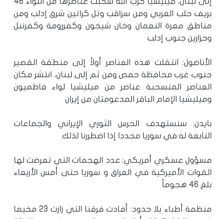
إلى لبنان، ميليشيا حزب الله سحبت عناصرها من اللواء 46
بريف حلب الغربي ومن سراقب وتل كراتين شرق إدلب ومن
مناطق معرة النعمان وخان شيخون وكفررومة وكفرنبل
وحزارين جنوب إدلب
الأناضول: انتقلت هذه العناصر أولاً إلى منطقة القصير
جنوب غرب محافظة حمص ومن ثم إلى لبنان، انتشر مكان
العناصر المنسحبة عناصر من ميليشيا لواء فاطميون
وميليشيا الإمام الباقر المدعومتان من إيران
بايدن: سنستهدف الحرس الثوري الإيراني والجماعات
التابعة له في سوريا مجددا إذا اضطررنا لذلك
مسؤول عسكري أمريكي: عدد الهجمات التي تعرضت لها
القوات الأميركية في العراق و سوريا حتى أمس الأربعاء
بلغ 46 هجوماً
منظمة أطباء بلا حدود: أفادت فرقنا التي زارت 23 مخيما