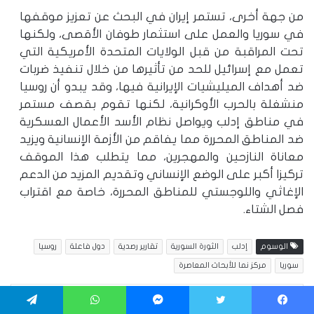
من جهة أخرى، تستمر إيران في البحث عن تعزيز موقفها
في سوريا والعمل على استثمار طوفان الأقصى، ولكنها
تحت المراقبة من قبل الولايات المتحدة الأمريكية التي
تعمل مع إسرائيل للحد من تأثيرها من خلال تنفيذ ضربات
ضد أهداف الميليشيات الإيرانية فيها، وقد يبدو أن روسيا
منشغلة بالحرب الأوكرانية، لكنها تقوم بقصف مستمر
في مناطق إدلب ويواصل نظام الأسد الأعمال العسكرية
ضد المناطق المحررة مما يفاقم من الأزمة الإنسانية ويزيد
معاناة النازحين والمهجرين، مما يتطلب هذا الموقف
تركيزا أكبر على الوضع الإنساني وتقديم المزيد من الدعم
الإغاثي واللوجستي للمناطق المحررة، خاصة مع اقتراب
فصل الشتاء.
الوسوم
إدلب
الثورة السورية
تقارير رصدية
دول فاعلة
روسيا
سوريا
مركز نما للأبحاث المعاصرة
فيسبوك
تويتر
لينكدإن
ماسنجر
واتساب
تيلقرام
يسبوك
تويتر
ماسنجر
واتساب
تيلقرام