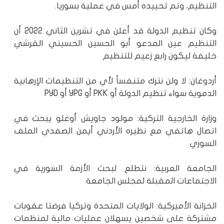
التنظيم، وتم تحييده أمس في عملية بسوريا.
وكان تنظيم الدولة قد أعلن في تشرين الثاني 2022 أن
التنظيم عين المدعو أبو الحسين الحسيني القرشي
خليفة ليكون رابع زعيم للتنظيم
أردوغان: لا ولن نترك متنفساً لأي من التنظيمات الإرهابية
الدموية سواء تنظيم الدولة أو PKK أو YPG أو PYD
وزارة الخارجية التركية: مولود جاويش أوغلو يبحث في
اتصال هاتفي مع نظيره الأردني أيمن الصفدي الملف
السوري
الجامعة العربية: نتطلع لبحث الأزمة السورية في
الاجتماعات المقبلة لمجلس الجامعة
الخزانة الأميركية: الولايات المتحدة وتركيا فرضتا عقوبات
مشتركة على شخصين يسهلان عمليات مالية لمنظمات