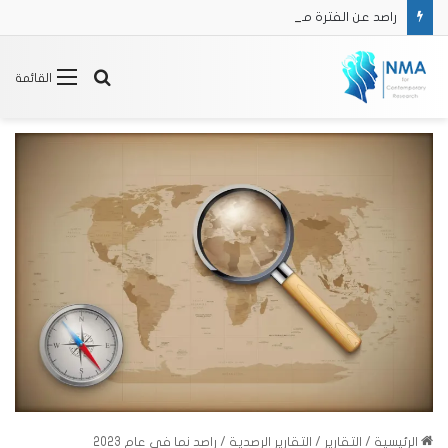
راصد عن الفترة من 16/2 حتى 31/3 2025
بحث
القائمة
عن
الرئيسية
/
التقارير
/
التقارير الرصدية
/
راصد نما في عام 2023