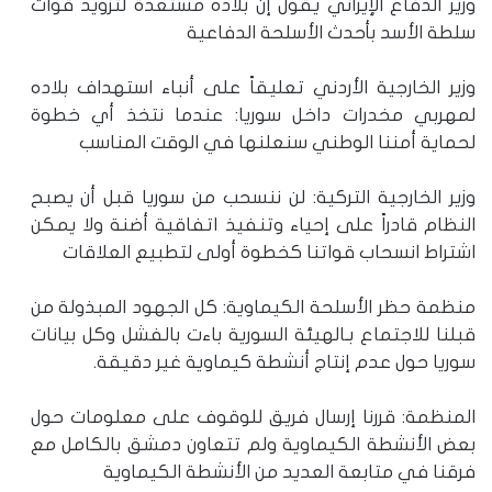
وزير الدفاع الإيراني يقول إن بلاده مستعدة لتزويد قوات
سلطة الأسد بأحدث الأسلحة الدفاعية
وزير الخارجية الأردني تعليقاً على أنباء استهداف بلاده
لمهربي مخدرات داخل سوريا: عندما نتخذ أي خطوة
لحماية أمننا الوطني سنعلنها في الوقت المناسب
وزير الخارجية التركية: لن ننسحب من سوريا قبل أن يصبح
النظام قادراً على إحياء وتنفيذ اتفاقية أضنة ولا يمكن
اشتراط انسحاب قواتنا كخطوة أولى لتطبيع العلاقات
منظمة حظر الأسلحة الكيماوية: كل الجهود المبذولة من
قبلنا للاجتماع بـالهيئة السورية باءت بالفشل وكل بيانات
سوريا حول عدم إنتاج أنشطة كيماوية غير دقيقة.
المنظمة: قررنا إرسال فريق للوقوف على معلومات حول
بعض الأنشطة الكيماوية ولم تتعاون دمشق بالكامل مع
فرقنا في متابعة العديد من الأنشطة الكيماوية