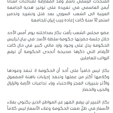
المتحدث الرسمي باسم وفد المعارضة لمباحثات أستانا
أيمن العاسمي في تغريدة على توتير: هدية الجامعة
العربية الى الشعب السوري بعد قتل وتشريد وتدمير
استمر 12 سنة كانت إعادة ربيب إيران للجامعة
عضو مجلس الشعب رأفت بكار بمداخلته يوم أمس الأحد
خلال جلسة حضرتها حكومة سلطة الأسد: في بيان لـرئيس
الحكومة يدل على وجود وارد مالي كبير، في حال كانت
الأرقام التي ذكرها صحيحة أتحدى الحكومة أن ترفع
الرواتب للعاملين
بكار: ليس خافياً على أحد أن الحكومة لا تنفذ وعودها
وكلامها أكثر من عملها وتنفذ إجراءات باهتة المفعول
والأثر بتبريرات العجز والاختباء وراء تداعيات الأزمة والزلزال
والحرب والحصار
بكار: التبرير لن يرفع القهر عن المواطن الذين يكتوي بغلاء
الأسعار في ظلّ صمت الحكومة وغلاء الأسعار ليس كلاماً