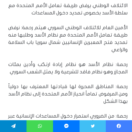
الائتلاف الوطني يرفض طريقة تعامل الأمم المتحدة مع
سلطة الأسد بخصوص تمديد دخول المساعدات
الأمين العام للائتلاف الوطني السوري هيثم رحمة: نرفض
طريقة تعامل الأمم المتحدة مع نظام الأسد وطلبها منه
تمديد فتح المعبرين الإنسانيين شمال سوريا باب السلامة
والراعي
رحمة: نظام الأسد هو نظام إبادة ارتكب وأدين بمئات
المجازر وهو نظام فاقد للشرعية ولا يمثل الشعب السوري
رحمة: المناطق المحررة لها قيادتها المعترف بها دولياً
ومن المرفوض تماماً انحياز الأمم المتحدة إلى نظام الأسد
بهذا الشكل
رحمة: من الضروري استمرار دخول المساعدات الإنسانية عبر
الحدود وبكمية أكبر نتيجة تفاقم المعاناة الإنسانية بعد
زلزال 6 شباط
يسبوك
تويتر
ماسنجر
واتساب
تيلقرام