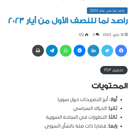
راصد نما في عام 2023
راصد نما للنصف الأول من أيار 2023
16 مايو، 2023
0
122
فيسبوك
تويتر
لينكدإن
ماسنجر
واتساب
تيلقرام
طباعة
تحميل PDF
المحتويات
أولا:
أبرز التصريحات حول سوريا
ثانيا:
الحراك السياسي
ثالثا:
التطورات في الساحة السورية
رابعا:
قضايا ذات صلة بالشأن السوري