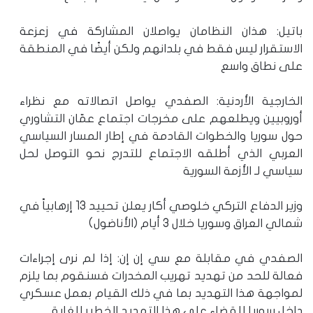
باتيل: هذان النظامان يواصلان المشاركة في زعزعة
الاستقرار ليس فقط في بلدانهم ولكن أيضًا في المنطقة
على نطاق واسع
الخارجية الأردنية: الصفدي يواصل اتصالاته مع نظراء
أوروبيين ويطلعهم على مخرجات اجتماع عمّان التشاوري
حول سوريا والخطوات القادمة في إطار المسار السياسي
العربي الذي أطلقه الاجتماع للتدرج نحو التوصل لحل
سياسي لـ الأزمة السورية
وزير الدفاع التركي خلوصي أكار يعلن تحييد 13 إرهابياً في
شمالي العراق وسوريا خلال 3 أيام (الأناضول)
الصفدي في مقابلة مع سي إن إن: إذا لم نرى إجراءات
فعالة للحد من تهديد تهريب المخدرات فسنقوم بما يلزم
لمواجهة هذا التهديد بما في ذلك القيام بعمل عسكري
داخل سوريا للقضاء على هذا التهديد الخطير للغاية