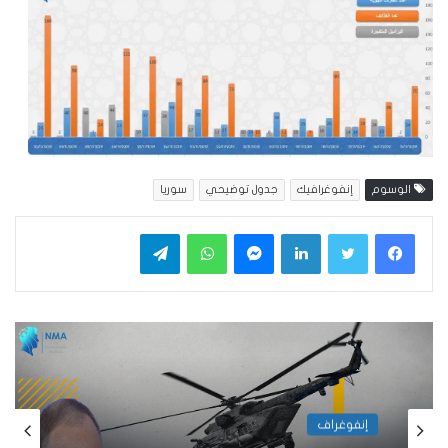
الوسوم
إنفوغرافيك
جدول توضيحي
سوريا
فيسبوك
تويتر
لينكدإن
ماسنجر
واتساب
تيلقرام
إنفوغراف