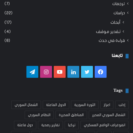
ترجمات
(7)
دراسات
(22)
أبحاث
(17)
تقدير موقف
(4)
قراءة في حدث
(8)
تابعنا
فيسبوك
تويتر
لينكدإن
يوتيوب
انستقرام
تيلقرام
Tags
إدلب
اعزاز
الثورة السورية
الدول الفاعلة
الشمال السوري
الشمال السوري المحرر
المناطق المحررة
النظام السوري
انفوغراف الواقع العسكري
تركيا
تقارير رصدية
دول فاعلة