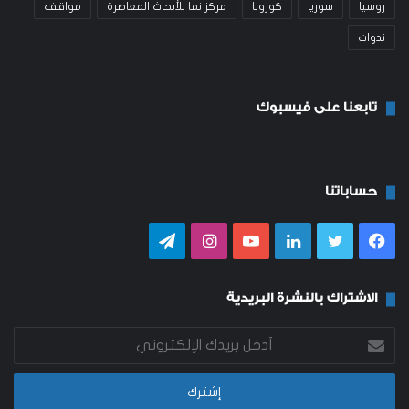
روسيا
سوريا
كورونا
مركز نما للأبحاث المعاصرة
مواقف
ندوات
تابعنا على فيسبوك
حساباتنا
فيسبوك
تويتر
لينكدإن
يوتيوب
انستقرام
تيلقرام
الاشتراك بالنشرة البريدية
أدخل
بريدك
الإلكتروني