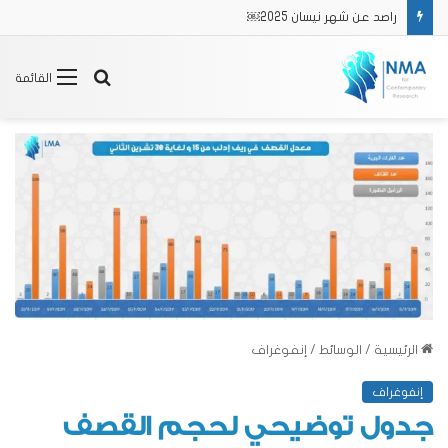
راصد عن شهر نيسان 2025￼
بحث
القائمة
عن
الرئيسية
/
الوسائط
/
إنفوغراف
إنفوغراف
جدول توضيحي لحجم القصف