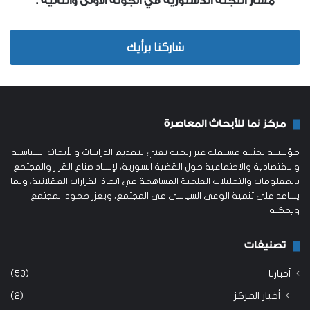
مسار اللجنة الدستورية في الجولة الأولى والثانية .
شاركنا برأيك
مركز نما للأبحاث المعاصرة
مؤسسة بحثية مستقلة غير ربحية تعني بتقديم الدراسات والأبحاث السياسية
والاقتصادية والاجتماعية حول القضية السورية، لإسناد صناع القرار والمجتمع
بالمعلومات والتحليلات العلمية المساهمة في اتخاذ القرارات العقلانية، وبما
يساعد على تنمية الوعي السياسي في المجتمع، ويعزز صمود المجتمع
ويمكنه.
تصنيفات
أخبارنا
(53)
أخبار المركز
(2)