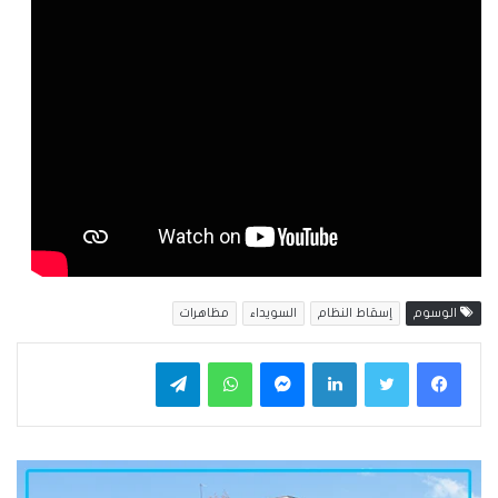
الوسوم
إسقاط النظام
السويداء
مظاهرات
فيسبوك
تويتر
لينكدإن
ماسنجر
واتساب
تيلقرام