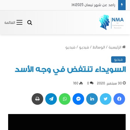
راصد عن شهر نيسان 2025￼
بحث
القائمة
عن
الرئيسية
/
الوسائط
/
فيديو
/
فيديو
فيديو
السويداء تنتفض في وجه الأسد
30 سبتمبر، 2020
0
160
فيسبوك
تويتر
لينكدإن
ماسنجر
واتساب
تيلقرام
طباعة