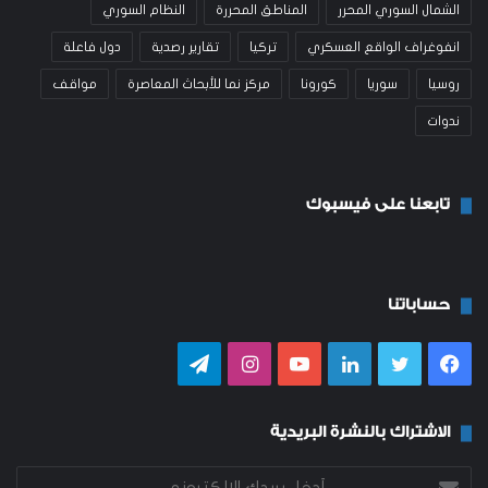
الشمال السوري المحرر
المناطق المحررة
النظام السوري
انفوغراف الواقع العسكري
تركيا
تقارير رصدية
دول فاعلة
روسيا
سوريا
كورونا
مركز نما للأبحاث المعاصرة
مواقف
ندوات
تابعنا على فيسبوك
حساباتنا
فيسبوك
تويتر
لينكدإن
يوتيوب
انستقرام
تيلقرام
الاشتراك بالنشرة البريدية
أدخل