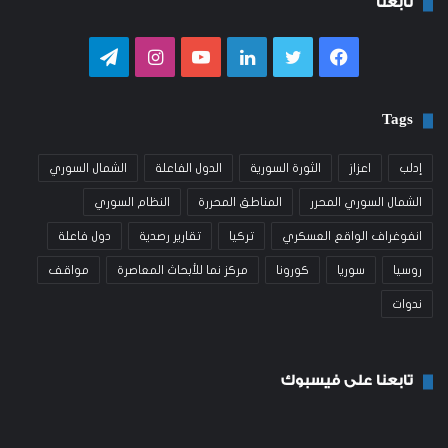
تابعنا
فيسبوك
تويتر
لينكدإن
يوتيوب
انستقرام
تيلقرام
Tags
إدلب
اعزاز
الثورة السورية
الدول الفاعلة
الشمال السوري
الشمال السوري المحرر
المناطق المحررة
النظام السوري
انفوغراف الواقع العسكري
تركيا
تقارير رصدية
دول فاعلة
روسيا
سوريا
كورونا
مركز نما للأبحاث المعاصرة
مواقف
ندوات
تابعنا على فيسبوك