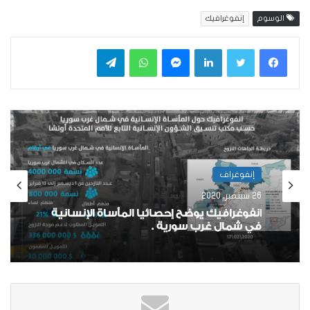
الوسوم
إنفوغرافيك
فيسبوك
تويتر
لينكدإن
ماسنجر
واتساب
تيلقرام
إنفوغراف
26 سبتمبر، 2020
انفوغرافيك يوضح إحصائيا المأساة الإنسانية
في شمال غرب سورية .