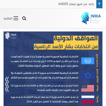
راصد عن شهر نيسان 2025￼
بحث
القائمة
عن