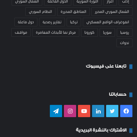
إدلب
اعزاز
الثورة السورية
الدول الفاعلة
الشمال السوري
الشمال السوري المحرر
المناطق المحررة
النظام السوري
انفوغراف الواقع العسكري
تركيا
تقارير رصدية
دول فاعلة
روسيا
سوريا
كورونا
مركز نما للأبحاث المعاصرة
مواقف
ندوات
تابعنا على فيسبوك
حساباتنا
فيسبوك
تويتر
لينكدإن
يوتيوب
انستقرام
تيلقرام
الاشتراك بالنشرة البريدية