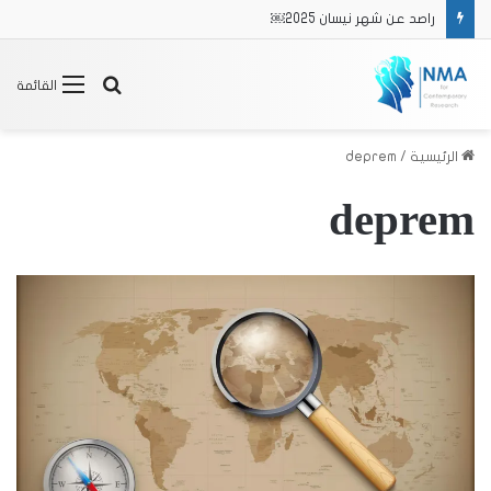
راصد عن شهر نيسان 2025￼
بحث
القائمة
عن
الرئيسية
/
deprem
deprem