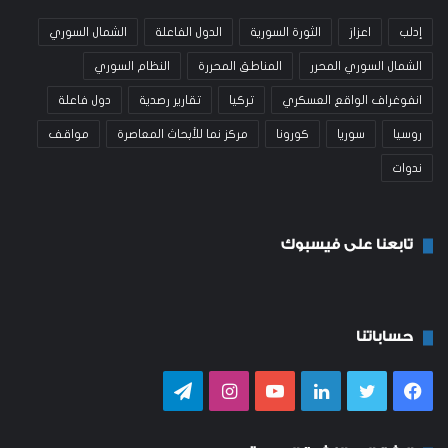
إدلب
اعزاز
الثورة السورية
الدول الفاعلة
الشمال السوري
الشمال السوري المحرر
المناطق المحررة
النظام السوري
انفوغراف الواقع العسكري
تركيا
تقارير رصدية
دول فاعلة
روسيا
سوريا
كورونا
مركز نما للأبحاث المعاصرة
مواقف
ندوات
تابعنا على فيسبوك
حساباتنا
فيسبوك
تويتر
لينكدإن
يوتيوب
انستقرام
تيلقرام