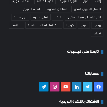
إدلب
اعزاز
الثورة السورية
الدول الفاعلة
الشمال السوري
الشمال السوري المحرر
المناطق المحررة
النظام السوري
انفوغراف الواقع العسكري
تركيا
تقارير رصدية
دول فاعلة
روسيا
سوريا
كورونا
مركز نما للأبحاث المعاصرة
مواقف
ندوات
تابعنا على فيسبوك
حساباتنا
فيسبوك
تويتر
لينكدإن
يوتيوب
انستقرام
تيلقرام
الاشتراك بالنشرة البريدية