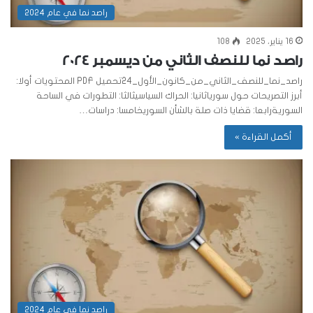
راصد نما في عام 2024
16 يناير، 2025
108
راصد نما للنصف الثاني من ديسمبر 2024
راصد_نما_للنصف_الثاني_من_كانون_الأول_24تحميل PDF المحتويات أولا:
أبرز التصريحات حول سورياثانيا: الحراك السياسيثالثا: التطورات في الساحة
السوريةرابعا: قضايا ذات صلة بالشأن السوريخامسا: دراسات…
أكمل القراءة »
راصد نما في عام 2024