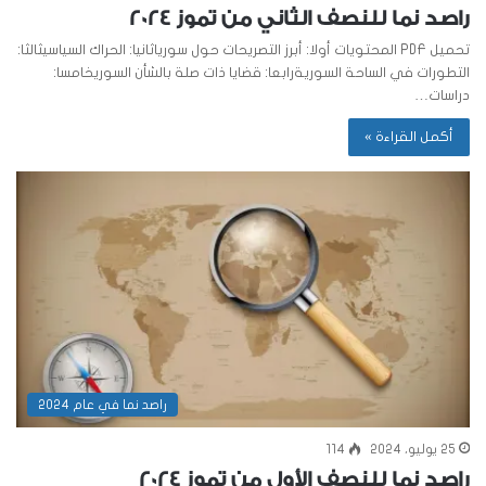
راصد نما للنصف الثاني من تموز 2024
تحميل PDF المحتويات أولا: أبرز التصريحات حول سورياثانيا: الحراك السياسيثالثا:
التطورات في الساحة السوريةرابعا: قضايا ذات صلة بالشأن السوريخامسا:
دراسات…
أكمل القراءة »
راصد نما في عام 2024
25 يوليو، 2024
114
راصد نما للنصف الأول من تموز 2024