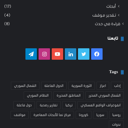
أبحاث
(17)
تقدير موقف
(4)
قراءة في حدث
(8)
تابعنا
فيسبوك
تويتر
لينكدإن
يوتيوب
انستقرام
تيلقرام
Tags
إدلب
اعزاز
الثورة السورية
الدول الفاعلة
الشمال السوري
الشمال السوري المحرر
المناطق المحررة
النظام السوري
انفوغراف الواقع العسكري
تركيا
تقارير رصدية
دول فاعلة
روسيا
سوريا
كورونا
مركز نما للأبحاث المعاصرة
مواقف
ندوات