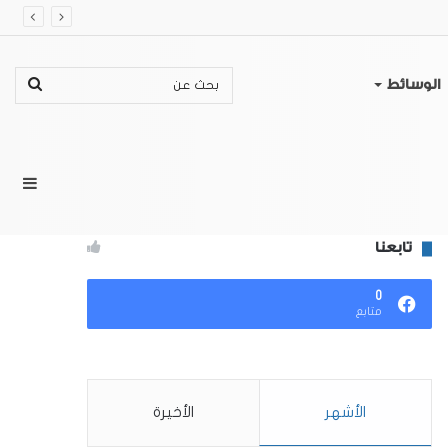
بحث
الوسائط
عن
إضا
تابعنا
عمو
0
متابع
جان
الأشهر
الأخيرة