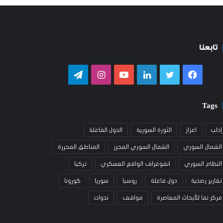
تابعنا
فيسبوك
تويتر
لينكدإن
يوتيوب
انستقرام
تيلقرام
Tags
إدلب
اعزاز
الثورة السورية
الدول الفاعلة
الشمال السوري
الشمال السوري المحرر
المناطق المحررة
النظام السوري
انفوغراف الواقع العسكري
تركيا
تقارير رصدية
دول فاعلة
روسيا
سوريا
كورونا
مركز نما للأبحاث المعاصرة
مواقف
ندوات