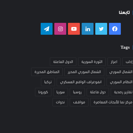
تابعنا
فيسبوك
تويتر
لينكدإن
يوتيوب
انستقرام
تيلقرام
Tags
إدلب
اعزاز
الثورة السورية
الدول الفاعلة
الشمال السوري
الشمال السوري المحرر
المناطق المحررة
النظام السوري
انفوغراف الواقع العسكري
تركيا
تقارير رصدية
دول فاعلة
روسيا
سوريا
كورونا
مركز نما للأبحاث المعاصرة
مواقف
ندوات