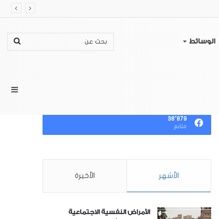
بحث
الوسائط
عن
إضا
تابعنا
٣٨٬٨٧٩
متابع
عمو
الأشهر
الأخيرة
جان
الأمراض النفسية الاجتماعية