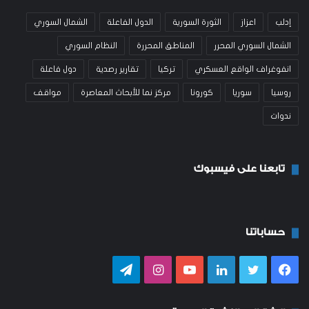
إدلب
اعزاز
الثورة السورية
الدول الفاعلة
الشمال السوري
الشمال السوري المحرر
المناطق المحررة
النظام السوري
انفوغراف الواقع العسكري
تركيا
تقارير رصدية
دول فاعلة
روسيا
سوريا
كورونا
مركز نما للأبحاث المعاصرة
مواقف
ندوات
تابعنا على فيسبوك
حساباتنا
فيسبوك
تويتر
لينكدإن
يوتيوب
انستقرام
تيلقرام