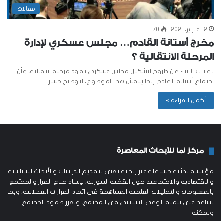
مقالات
12 فبراير، 2021
170
مخرج أستانة القادم… مجلس عسكري لإدارة
المرحلة الانتقالية ؟
تواترت الانباء عن طروح لتشكيل مجلس عسكري يقود مرحلة انتقالية، وأن
اجتماع أستانة القادم ربما يناقش هذا الموضوع، لتوضيح مسار…
أكمل القراءة »
مركز نما للأبحاث المعاصرة
مؤسسة بحثية مستقلة غير ربحية تعني بتقديم الدراسات والأبحاث السياسية
والاقتصادية والاجتماعية حول القضية السورية، لإسناد صناع القرار والمجتمع
بالمعلومات والتحليلات العلمية المساهمة في اتخاذ القرارات العقلانية، وبما
يساعد على تنمية الوعي السياسي في المجتمع، ويعزز صمود المجتمع
ويمكنه.