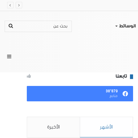
بحث
الوسائط
عن
إضا
تابعنا
عمو
٣٨٬٨٧٩
متابع
جان
الأشهر
الأخيرة