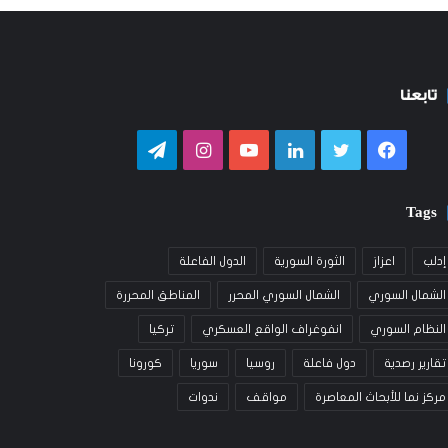
تابعنا
فيسبوك
تويتر
لينكدإن
يوتيوب
انستقرام
تيلقرام
Tags
إدلب
اعزاز
الثورة السورية
الدول الفاعلة
الشمال السوري
الشمال السوري المحرر
المناطق المحررة
النظام السوري
انفوغراف الواقع العسكري
تركيا
تقارير رصدية
دول فاعلة
روسيا
سوريا
كورونا
مركز نما للأبحاث المعاصرة
مواقف
ندوات