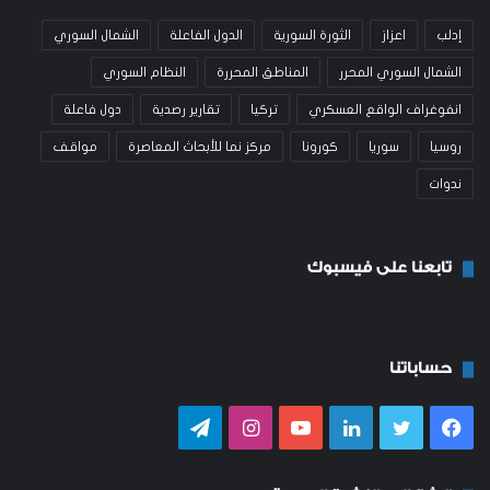
إدلب
اعزاز
الثورة السورية
الدول الفاعلة
الشمال السوري
الشمال السوري المحرر
المناطق المحررة
النظام السوري
انفوغراف الواقع العسكري
تركيا
تقارير رصدية
دول فاعلة
روسيا
سوريا
كورونا
مركز نما للأبحاث المعاصرة
مواقف
ندوات
تابعنا على فيسبوك
حساباتنا
فيسبوك
تويتر
لينكدإن
يوتيوب
انستقرام
تيلقرام