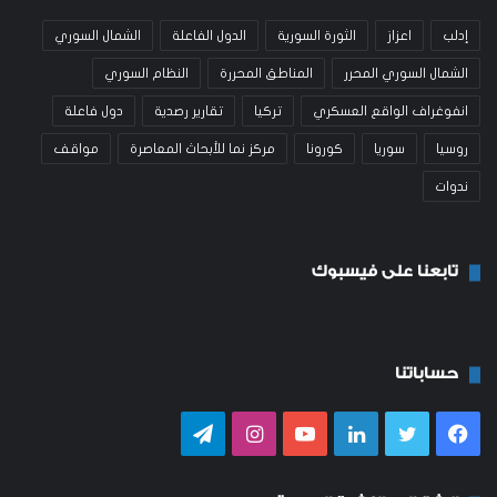
إدلب
اعزاز
الثورة السورية
الدول الفاعلة
الشمال السوري
الشمال السوري المحرر
المناطق المحررة
النظام السوري
انفوغراف الواقع العسكري
تركيا
تقارير رصدية
دول فاعلة
روسيا
سوريا
كورونا
مركز نما للأبحاث المعاصرة
مواقف
ندوات
تابعنا على فيسبوك
حساباتنا
فيسبوك
تويتر
لينكدإن
يوتيوب
انستقرام
تيلقرام