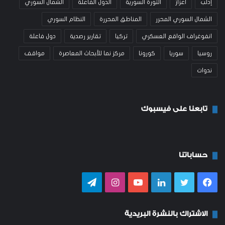
إدلب
اعزاز
الثورة السورية
الدول الفاعلة
الشمال السوري
الشمال السوري المحرر
المناطق المحررة
النظام السوري
انفوغراف الواقع العسكري
تركيا
تقارير رصدية
دول فاعلة
روسيا
سوريا
كورونا
مركز نما للأبحاث المعاصرة
مواقف
ندوات
تابعنا على فيسبوك
حساباتنا
فيسبوك
تويتر
لينكدإن
يوتيوب
انستقرام
تيلقرام
الاشتراك بالنشرة البريدية