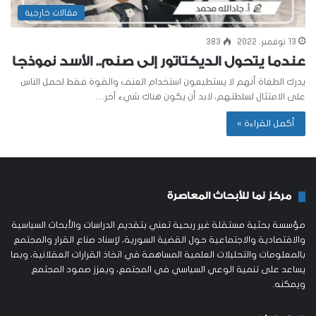
مقالات خارجية
13 نوفمبر، 2022
383
عندما يتحول الديكتاتور إلى صنم.. الأسد نموذجا
يدرك الطغاة أنهم لا يستطيعون استخدام العنف والقوة فقط لحمل الناس
على الامتثال لسلطتهم، لابد أن يكون هناك شيء آخر…
أكمل القراءة »
مركز نما للأبحاث المعاصرة
مؤسسة بحثية مستقلة غير ربحية تعني بتقديم الدراسات والأبحاث السياسية
والاقتصادية والاجتماعية حول القضية السورية، لإسناد صناع القرار والمجتمع
بالمعلومات والتحليلات العلمية المساهمة في اتخاذ القرارات العقلانية، وبما
يساعد على تنمية الوعي السياسي في المجتمع، ويعزز صمود المجتمع
ويمكنه.