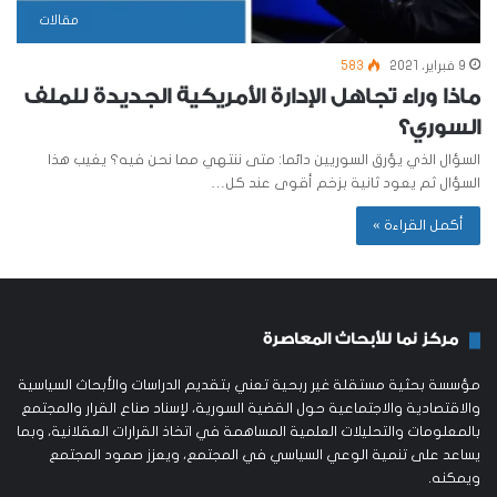
مقالات
9 فبراير، 2021
583
ماذا وراء تجاهل الإدارة الأمريكية الجديدة للملف
السوري؟
السؤال الذي يؤرق السوريين دائما: متى ننتهي مما نحن فيه؟ يغيب هذا
السؤال ثم يعود ثانية بزخم أقوى عند كل…
أكمل القراءة »
مركز نما للأبحاث المعاصرة
مؤسسة بحثية مستقلة غير ربحية تعني بتقديم الدراسات والأبحاث السياسية
والاقتصادية والاجتماعية حول القضية السورية، لإسناد صناع القرار والمجتمع
بالمعلومات والتحليلات العلمية المساهمة في اتخاذ القرارات العقلانية، وبما
يساعد على تنمية الوعي السياسي في المجتمع، ويعزز صمود المجتمع
ويمكنه.