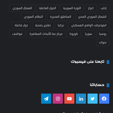
إدلب
اعزاز
الثورة السورية
الدول الفاعلة
الشمال السوري
الشمال السوري المحرر
المناطق المحررة
النظام السوري
انفوغراف الواقع العسكري
تركيا
تقارير رصدية
دول فاعلة
روسيا
سوريا
كورونا
مركز نما للأبحاث المعاصرة
مواقف
ندوات
تابعنا على فيسبوك
حساباتنا
فيسبوك
تويتر
لينكدإن
يوتيوب
انستقرام
تيلقرام