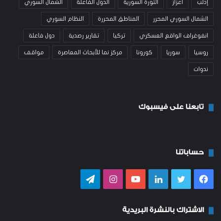
إدلب
اعزاز
الثورة السورية
الدول الفاعلة
الشمال السوري
الشمال السوري المحرر
المناطق المحررة
النظام السوري
انفوغراف الواقع العسكري
تركيا
تقارير رصدية
دول فاعلة
روسيا
سوريا
كورونا
مركز نما للأبحاث المعاصرة
مواقف
ندوات
تابعنا على فيسبوك
حساباتنا
فيسبوك
تويتر
لينكدإن
يوتيوب
انستقرام
تيلقرام
الاشتراك بالنشرة البريدية