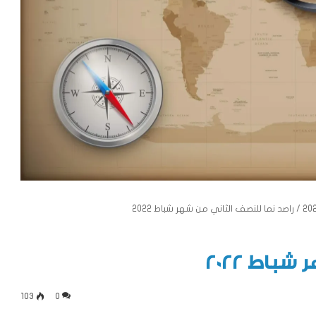
/
راصد نما للنصف الثاني من شهر شباط 2022
باط 2022
103
0