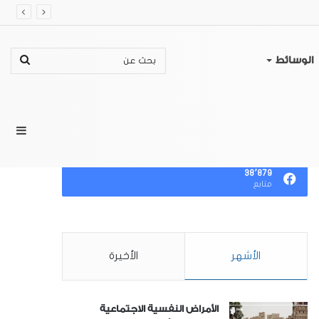
بحث
الوسائط
عن
إضا
تابعنا
٣٨٬٨٧٩
متابع
عمو
الأشهر
الأخيرة
جان
الأمراض النفسية الاجتماعية