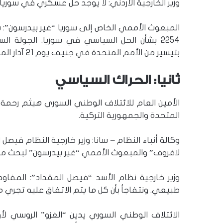
وزير الخارجية الأردني: لا يوجد حل عسكري في سو
المبعوث الأممي الخاص إلى سوريا “غير بيدرسون”: س
2254 بشأن الحل السياسي في سوريا. الجولة ا
بتيسير من الأمم المتحدة في جنيف يوم 21 آذار المقبل. 26/2.
ثانيا: الحراك السياسي
الأمين العام للائتلاف الوطني السوري هيثم رحمة: ن
المتحدة والجمهورية التركية.
وكالة أنباء النظام – سانا: وزير خارجية النظام ف
لافروف” والمبعوث الأممي “غير بيدرسون” لبحث مسا
وزير خارجية نظام الأسد “فيصل المقداد”: المفاو
طبيعي. ونتفاجأ بأن كل ما يتم الاتفاق عليه تجري
الائتلاف الوطني السوري يدين “الغزو” الروسي لأو