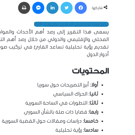
فيسبوك
تويتر
لينكدإن
ماسنجر
طباعة
شاركها
انقر هنا لتحميل التقرير بصيغة PDF
يسعى هذا التقرير إلى رصد أهم الأحداث والمو
المحلي والإقليمي والدولي من خلال رصد أهم التص
تقديم رؤية تحليلية تساعد القارئ في تركيب صور
أدوار الدول.
المحتويات
أولا:
أبرز التصريحات حول سوريا
ثانيا:
الحراك السياسي
ثالثا:
التطورات في الساحة السورية
رابعا:
قضايا ذات صلة بالشأن السوري
خامسا:
دراسات ومقالات حول القضية السورية
سادسا:
رؤية تحليلية