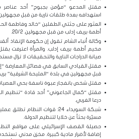
مقتل المدعو “مؤمن بجبوج” أحد عناصر مج
استهدافه بعدة طلقات نارية من قبل مجهولين ف
العثور على جثتي الطفلين “خالد وفاطمة ال
أطمة بريف إدلب من قبل مجهولين. 20/2.
وكالة أنباء الشام تقول إن حكومة الإنقاذ أ
مخيم أطمة بريف إدلب. والمرأة اعترفت بقت
صيانة الدراجات النارية والتحقيقات لا تزال مستمر
مقتل القيادي السابق في فصائل المعارضة “إس
قبل مجهولين في بلدة “المليحة الشرقية” بري
مقتل شخص بانفجار عبوة ناسفة بحي العصيانية
مقتل “كمال الجاعوني” أحد قادة “تنظيم الد
درعا الغربي.
شبكة السويداء 24: قوات النظا
مسيّرة بحثاً عن خلايا لتنظيم الدولة.
إضافة لأضرار مادية كبيرة. مخزن مدني تستخد