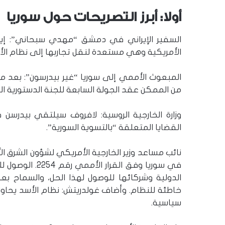
أولا: أبرز التصريحات حول سوريا
السفير الإيراني في دمشق “مهدي سبحاني”: إيرا
الأمريكية وهي مستعدة لنقل تجاربها إلى نظام الأ
المبعوث الأممي إلى سوريا “غير بيدرسون”: بعد من
من الممكن عقد الجولة السابعة للجنة الدستورية الس
وزارة الخارجية الروسية: لافروف سيلتقي بيدر
القضايا المتعلقة “بالتسوية السورية”.
نائب مساعد وزير الخارجية الأمريكي لشؤون الشرق ا
في سوريا وفق ال
الدولية وشركائها للوصول لهذا الحل، والسماح بع
خاطئة للنظام. وأضاف غولدريتش: نظام الأسد يحاول
سياسية.