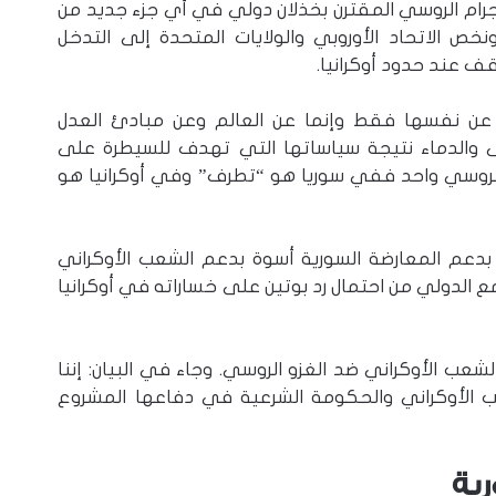
لإجرام الروسي المقترن بخذلان دولي في أي جزء جديد من
نخص الاتحاد الأوروبي والولايات المتحدة إلى التدخل
ف عند حدود أوكرانيا.
فع عن نفسها فقط وإنما عن العالم وعن مبادئ العدل
ضى والدماء نتيجة سياساتها التي تهدف للسيطرة على
الروسي واحد ففي سوريا هو “تطرف” وفي أوكرانيا هو
بدعم المعارضة السورية أسوة بدعم الشعب الأوكراني
تمع الدولي من احتمال رد بوتين على خساراته في أوكرانيا
لشعب الأوكراني ضد الغزو الروسي. وجاء في البيان: إننا
 الأوكراني والحكومة الشرعية في دفاعها المشروع
رية