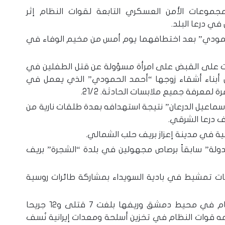
موعات الأمن العسكري التابعة لقوات النظام إثر
ي درعا البلد.
حمودي” بعد اختطافهما يوم أمس من مخيم الوفاء في
لقت على القبض على امرأة مسؤولة عن قتل الطفلين في
ل أبناء أشقاء زوجها “أحمد الحمودي” الذي يعمل في
ة لمعرفة جميع ملابسات الحادثة. 21/2.
ماعيل الدرعان” نتيجة استهدافه بعدة طلقات نارية من
ف درعا الشرقي.
 في مدينة إعزاز بريف حلب الشمالي.
ولة” سابقاً برصاص مجهولين في بلدة “الشجرة” بريف
م تطلق عمليات تمشيط في بادية السويداء بمشاركة طائرات روسية
حصيلة القصف الإسرائيلي على مواقع النظام في محيط دمشق وريفها بلغت ٧ قتلى و١٢ جريحا
مه قوات النظام في تخزين أسلحة ومعدات إيرانية نُسف