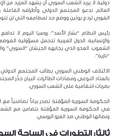
دولية. لا يريد الشعب السوري أن يشهد المزيد من ا
العالم. ندعو المجتمع الدولي وأطرافه الفاعلة و
الفوري لردع بوتين ووضع حد لمطامعه التي لن تتوق
رئيس النظام “بشار الأسد”: روسيا اليوم لا تدا
والإنسانية. الدول الغربية تتحمل مسؤولية الفو
الشعوب. العدو الذي يجابهه الجيشان “السوري” و
“نازية”.
الائتلاف الوطني السوري يطالب المجتمع الدولي 
بالعتاد النوعي ومضادات الطائرات. البيان حذّر المج
بضربات انتقامية على الشعب السوري.
الحكومة السورية المؤقتة تصدر بياناً تضامنياً مع ا
في الحكومة السورية المؤقتة نتضامن مع الشعب
ونضالها الوطني ضد الغزو الروسي.
ثالثا: التطورات في الساحة السو