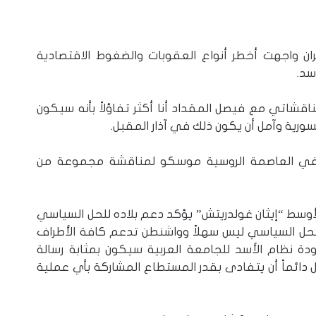
ن واجهت أخطر أنواع العقوبات والضغوط الاقتصادية
سد.
اقشاتي مع فيصل المقداد أنا أكثر تفاؤلاً بأنه سيكون
ورية وآمل أن يكون ذلك في آذار المقبل.
سن في العاصمة الروسية موسكو لمناقشة مجموعة من
لأوسط “إيثان غولدريتش” يؤكد دعم بلاده للحل السياسي
قرار الأممي رقم 2254. الوصول للحل السياسي ليس سهلاً وواشنطن تدعم كافة الأطراف
ودة نظام الأسد للجامعة العربية سيكون بمثابة رسالة
 دائماً أن يتفادى بقدر المستطاع المشاركة بأي عملية