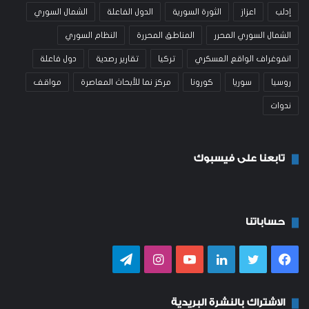
إدلب
اعزاز
الثورة السورية
الدول الفاعلة
الشمال السوري
الشمال السوري المحرر
المناطق المحررة
النظام السوري
انفوغراف الواقع العسكري
تركيا
تقارير رصدية
دول فاعلة
روسيا
سوريا
كورونا
مركز نما للأبحاث المعاصرة
مواقف
ندوات
تابعنا على فيسبوك
حساباتنا
فيسبوك
تويتر
لينكدإن
يوتيوب
انستقرام
تيلقرام
الاشتراك بالنشرة البريدية