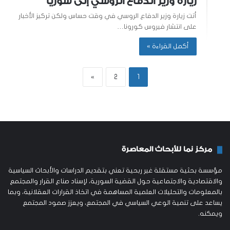
زيارة وزير الدفاع الروسي إلى سوريا
أتت زيارة وزير الدفاع الروسي في وقت حساس ولكن تركيز الأخبار
على انتشار فيروس كورونا…
أكمل القراءة »
»
2
1
مركز نما للأبحاث المعاصرة
مؤسسة بحثية مستقلة غير ربحية تعني بتقديم الدراسات والأبحاث السياسية
والاقتصادية والاجتماعية حول القضية السورية، لإسناد صناع القرار والمجتمع
بالمعلومات والتحليلات العلمية المساهمة في اتخاذ القرارات العقلانية، وبما
يساعد على تنمية الوعي السياسي في المجتمع، ويعزز صمود المجتمع
ويمكنه.