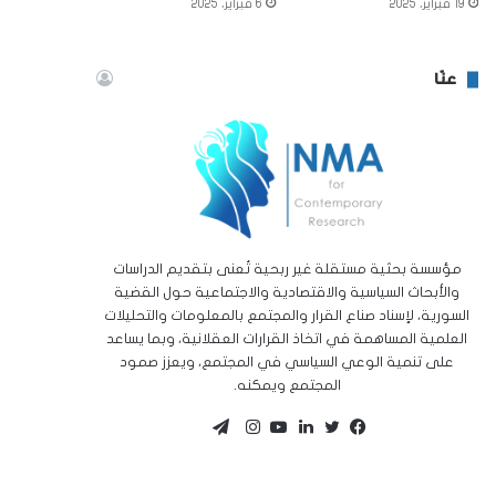
19 فبراير، 2025
6 فبراير، 2025
عنّا
مؤسسة بحثية مستقلة غير ربحية تُعنى بتقديم الدراسات
والأبحاث السياسية والاقتصادية والاجتماعية حول القضية
السورية، لإسناد صناع القرار والمجتمع بالمعلومات والتحليلات
العلمية المساهمة في اتخاذ القرارات العقلانية، وبما يساعد
على تنمية الوعي السياسي في المجتمع، ويعزز صمود
المجتمع ويمكنه.
تيلقرام
تويتر
فيسبوك
لينكدإن
يوتيوب
انستقرام