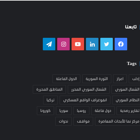
تابعنا
فيسبوك
تويتر
لينكدإن
يوتيوب
انستقرام
تيلقرام
Tags
إدلب
اعزاز
الثورة السورية
الدول الفاعلة
الشمال السوري
الشمال السوري المحرر
المناطق المحررة
النظام السوري
انفوغراف الواقع العسكري
تركيا
تقارير رصدية
دول فاعلة
روسيا
سوريا
كورونا
مركز نما للأبحاث المعاصرة
مواقف
ندوات